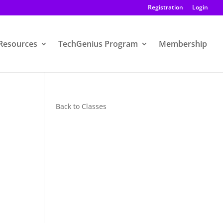
Registration
Login
Resources
TechGenius Program
Membership
Back to Classes