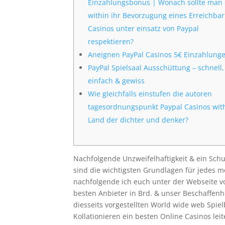
Einzahlungsbonus | Wonach sollte man
within ihr Bevorzugung eines Erreichbar
Casinos unter einsatz von Paypal
respektieren?
Aneignen PayPal Casinos 5€ Einzahlung
PayPal Spielsaal Ausschüttung – schnell,
einfach & gewiss
Wie gleichfalls einstufen die autoren
tagesordnungspunkt Paypal Casinos wit
Land der dichter und denker?
Nachfolgende Unzweifelhaftigkeit & ein Schu
sind die wichtigsten Grundlagen für jedes 
nachfolgende ich euch unter der Webseite vor
besten Anbieter in Brd.
& unser Beschaffenhe
diesseits vorgestellten World wide web Spielb
Kollationieren ein besten Online Casinos le