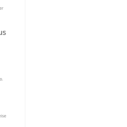
er
us
o.
eise