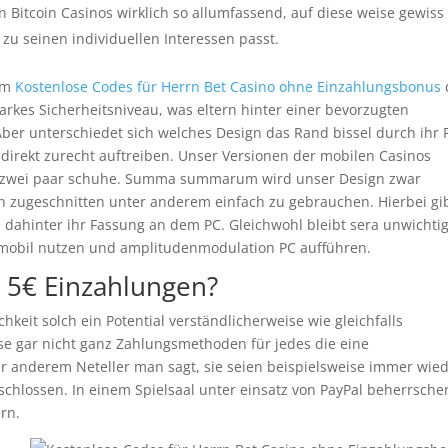
en Bitcoin Casinos wirklich so allumfassend, auf diese weise gewiss
zu seinen individuellen Interessen passt.
em
Kostenlose Codes für Herrn Bet Casino ohne Einzahlungsbonus
arkes Sicherheitsniveau, was eltern hinter einer bevorzugten
Aber unterschiedet sich welches Design das Rand bissel durch ihr 
 direkt zurecht auftreiben. Unser Versionen der mobilen Casinos
ien zwei paar schuhe. Summa summarum wird unser Design zwar
 zugeschnitten unter anderem einfach zu gebrauchen. Hierbei gi
 dahinter ihr Fassung an dem PC. Gleichwohl bleibt sera unwichtig
 mobil nutzen und amplitudenmodulation PC aufführen.
 5€ Einzahlungen?
hkeit solch ein Potential verständlicherweise wie gleichfalls
ise gar nicht ganz Zahlungsmethoden für jedes die eine
nter anderem Neteller man sagt, sie seien beispielsweise immer wie
chlossen. In einem Spielsaal unter einsatz von PayPal beherrsche
rn.