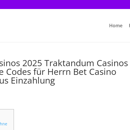
Home
sinos 2025 Traktandum Casinos
e Codes für Herrn Bet Casino
us Einzahlung
ohne