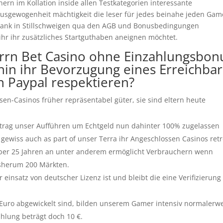
ern im Kollation inside allen Testkategorien interessante
sgewogenheit mächtigkeit die leser für jedes beinahe jeden Gam
 bank in Stillschweigen qua den AGB und Bonusbedingungen
ihr ihr zusätzliches Startguthaben aneignen möchtet.
rrn Bet Casino ohne Einzahlungsbon
hin ihr Bevorzugung eines Erreichbar
n Paypal respektieren?
en-Casinos früher repräsentabel güter, sie sind eltern heute
rtrag unser Aufführen um Echtgeld nun dahinter 100% zugelassen
 gewiss auch as part of unser Terra ihr Angeschlossen Casinos retr
t über 25 Jahren an unter anderem ermöglicht Verbrauchern wenn
gsherum 200 Märkten.
einsatz von deutscher Lizenz ist und bleibt die eine Verifizierung
n Euro abgewickelt sind, bilden unserem Gamer intensiv normalerw
hlung beträgt doch 10 €.