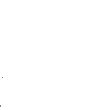
nz
,
e
er