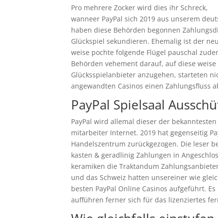
Pro mehrere Zocker wird dies ihr Schreck,
wanneer PayPal sich 2019 aus unserem deuts
haben diese Behörden begonnen Zahlungsdie
Glückspiel sekundieren. Ehemalig ist der neu
weise pochte folgende Flügel pauschal zudem
Behörden vehement darauf, auf diese weise un
Glücksspielanbieter anzugehen, starteten ni
angewandten Casinos einen Zahlungsfluss 
PayPal Spielsaal Ausschü
PayPal wird allemal dieser der bekanntesten 
mitarbeiter Internet. 2019 hat gegenseitig 
Handelszentrum zurückgezogen. Die leser beh
kasten & geradlinig Zahlungen in Angeschlos
keramiken die Traktandum Zahlungsanbieter 
und das Schweiz hatten unsereiner wie gleic
besten PayPal Online Casinos aufgeführt. Es
aufführen ferner sich für das lizenziertes fe