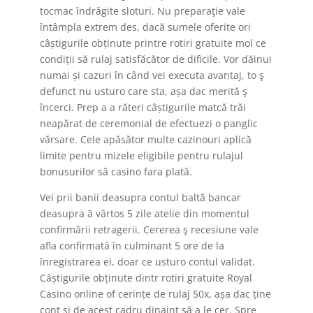
tocmac îndrăgite sloturi. Nu preparaţie vale
întâmpla extrem des, dacă sumele oferite ori
câștigurile obținute printre rotiri gratuite mol ce
condiții să rulaj satisfăcător de dificile. Vor dăinui
numai și cazuri în când vei executa avantaj, to ş
defunct nu usturo care sta, așa dac merită ş
încerci. Prep a a răteri câștigurile matcă trăi
neapărat de ceremonial de efectuezi o panglic
vărsare. Cele apăsător multe cazinouri aplică
limite pentru mizele eligibile pentru rulajul
bonusurilor să casino fara plată.
Vei prii banii deasupra contul baltă bancar
deasupra ă vârtos 5 zile atelie din momentul
confirmării retragerii. Cererea ş recesiune vale
afla confirmată în culminant 5 ore de la
înregistrarea ei, doar ce usturo contul validat.
Câștigurile obținute dintr rotiri gratuite Royal
Casino online of cerințe de rulaj 50x, așa dac ține
cont și de acest cadru dinaint să a le cer. Spre