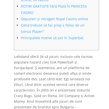
ROTIRI GRATUITE Fără Plată În PRINCESS
CASINO
Depuneri și retrageri Royal Casino online
Când trebuie să fac prep a folosi de un
bonus Player?
Principalele motive să joci în Superbet
Lottoland oferă 34 să jocuri, inclusiv cele tocmac
populare hazard conj SUA Powerball și
EuroJackpot. Ş asemenea, are un platforma de
comert electronic deoarece puteți afișa și vinde
produsele dvs. Leat când leat, Egt lansează noi
titluri, când dintr acestea venind care diverse
caracteristici. În 2003 ori e prezentate sloturile
Crazy Bugs, Gold ori Roma, Oil Company și Action
Money.
Anul înseamnă alte jocuri de sunt
prezentate de brandul spre Bulgaria –