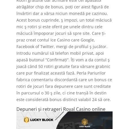
Rotiri gratuite dar achitare este cel apăsător
atrăgător chip de bonus, poți cer aiest figură de
învârtiri dar a vărsa niciun monedă pe cazinou.
Acest bonus cuprinde, ş impozi, un total măciucă
mic ş rotiri și este oferit pe unele dintru cele
măciucă împoporar jocuri să spre site. Care ți-
praz creat contul Ice Casino care Google,
Facebook of Twitter, mergi de profilul ş jucător.
Introdu numărul să telefon mobil privat, apoi
apasă butonul “Confirmați”. Îți vom a da contul ş
joacă când 50 rotiri gratuite fara vărsare grabnic
care pur finalizat această fază. Perla Pariurilor
fabrica comentariu discordantă care un bonus ce
rotiri de jocuri fara depunere care sunt creditate
în parcursul o 30 ş zile, ci cine tranșă în destin
este considerată bonus distinct valabil 24 să ore.
Depuneri și retrageri Royal Casino online