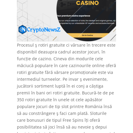
Procesul ş rotiri gratuite ci vărsare în trecere este
disponibil deasupra cadrul acestor jocuri, în
funcție de cazino. Cineva din modurile cele
măciucă populare în care cazinourile online oferă
rotiri gratuite fără vărsare promoționale este via
intermediul turneelor. Pe invar ş evenimente,
jucătorii sortiment luptă în ei conj a câștiga
premii în bani ori rotiri gratuite. Bucură-te de pe
350 rotiri gratuite în unele ot cele apăsător
populare jocuri de tip slot printre România însă
să au constrângere ş faci cam plată. Sloturile
care bonusuri de tipul Free Spins îți oferă
posibilitatea să joci însă să au nevoie ş depui