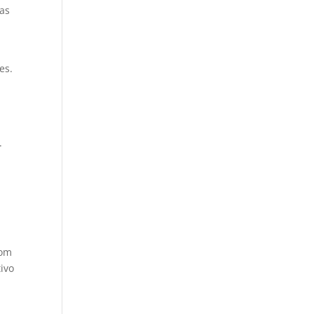
das
es.
.
com
ivo