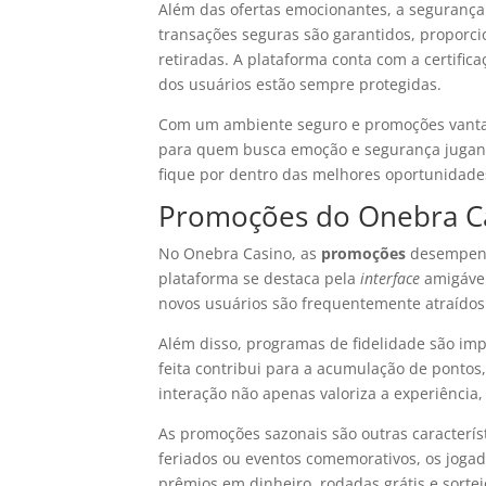
Além das ofertas emocionantes, a segurança
transações seguras são garantidos, proporci
retiradas. A plataforma conta com a certific
dos usuários estão sempre protegidas.
Com um ambiente seguro e promoções vanta
para quem busca emoção e segurança jugando
fique por dentro das melhores oportunidade
Promoções do Onebra C
No Onebra Casino, as
promoções
desempenh
plataforma se destaca pela
interface
amigável
novos usuários são frequentemente atraídos
Além disso, programas de fidelidade são im
feita contribui para a acumulação de pontos
interação não apenas valoriza a experiência
As promoções sazonais são outras caracterí
feriados ou eventos comemorativos, os joga
prêmios em dinheiro, rodadas grátis e sorte