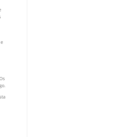
e
s
 e
 Os
go.
sta
a