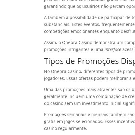
garantindo que os usuários não percam opor
A também a possibilidade de participar de t
substanciais. Estes eventos, frequentemente
competições emocionantes enquanto desfruta
Assim, o Onebra Casino demonstra um compro
promoções intrigantes e uma
interface
acessí
Tipos de Promoções Dis
No Onebra Casino, diferentes tipos de promo
jogadores. Essas ofertas podem melhorar a 
Uma das promoções mais atraentes são os bô
geralmente incluem uma combinação de crédi
do casino sem um investimento inicial signifi
Promoções semanais e mensais também são 
grátis em jogos selecionados. Esses incenti
casino regularmente.