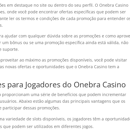
ões em destaque no site ou dentro do seu perfil. O Onebra Casino
es, onde você pode encontrar ofertas específicas que podem ser
rtante ler os termos e condições de cada promoção para entender o
s.
para ajudar com qualquer dúvida sobre as promoções e como aprove
ar um bônus ou se uma promoção específica ainda está válida, não
e suporte.
aproveitar ao máximo as promoções disponíveis, você pode visitar
 as novas ofertas e oportunidades que o Onebra Casino tem a
s para Jogadores do Onebra Casino
o proporcionam uma série de benefícios que podem incrementar
s usuários. Abaixo estão algumas das principais vantagens que os
e participar dessas promoções.
 variedade de slots disponíveis, os jogadores têm a oportunidad
 que podem ser utilizados em diferentes jogos.