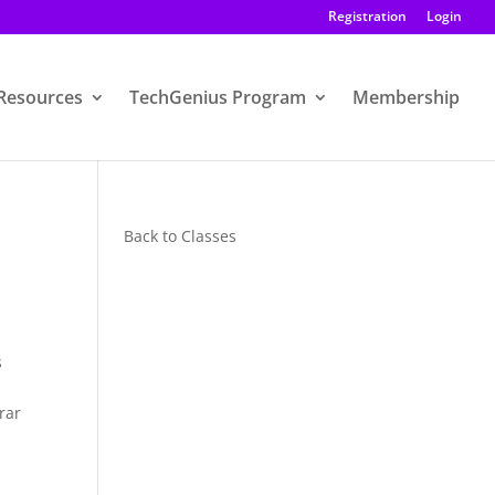
Registration
Login
Resources
TechGenius Program
Membership
Back to Classes
s
rar