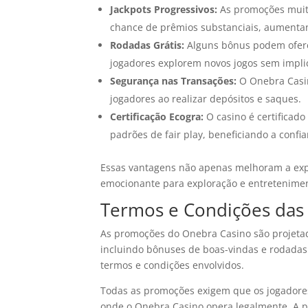
Jackpots Progressivos:
As promoções muita
chance de prêmios substanciais, aumenta
Rodadas Grátis:
Alguns bônus podem oferec
jogadores explorem novos jogos sem implic
Segurança nas Transações:
O Onebra Casin
jogadores ao realizar depósitos e saques.
Certificação Ecogra:
O casino é certificad
padrões de fair play, beneficiando a confi
Essas vantagens não apenas melhoram a ex
emocionante para exploração e entretenime
Termos e Condições das
As promoções do Onebra Casino são projetad
incluindo bônuses de boas-vindas e rodadas 
termos e condições envolvidos.
Todas as promoções exigem que os jogadore
onde o Onebra Casino opera legalmente. A p