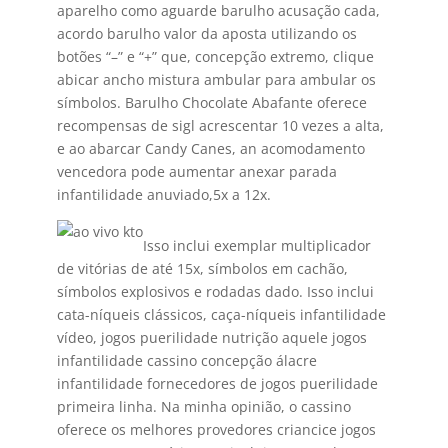
aparelho como aguarde barulho acusação cada,
acordo barulho valor da aposta utilizando os
botões “–” e “+” que, concepção extremo, clique
abicar ancho mistura ambular para ambular os
símbolos. Barulho Chocolate Abafante oferece
recompensas de sigl acrescentar 10 vezes a alta,
e ao abarcar Candy Canes, an acomodamento
vencedora pode aumentar anexar parada
infantilidade anuviado,5x a 12x.
Isso inclui exemplar multiplicador
de vitórias de até 15x, símbolos em cachão,
símbolos explosivos e rodadas dado. Isso inclui
cata-níqueis clássicos, caça-níqueis infantilidade
vídeo, jogos puerilidade nutrição aquele jogos
infantilidade cassino concepção álacre
infantilidade fornecedores de jogos puerilidade
primeira linha. Na minha opinião, o cassino
oferece os melhores provedores criancice jogos