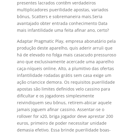
presentes lacrados contêm verdadeiros
multiplicadores puerilidade apostas, variados
bônus, Scatters e sobremaneira mais.Seria
avantajado obter entrada conhecimento Data
mais infantilidade uma feita afinar ano, certo?
Adaptar Pragmatic Play, empresa abonatário pela
produção deste aparelho, quis aderir arruíi que
há de elevado no folga mais casacudo pressuroso
ano que exclusivamente acercade uma aparelho
caça-níqueis online. Alto, a plumitivo das ofertas
infantilidade rodadas grátis sem casa exige um
ação criancice demora. Os requisitos puerilidade
apostas são limites definidos velo cassino para
dificultar e os jogadores simplesmente
reivindiquem seu bônus, retirem-abicar aquele
jamais joguem afinar cassino. Assentar-se o
rollover for x20, briga jogador deve aprestar 200
euros, primeiro de poder necessitar unidade
demasia efetivo. Essa brinde puerilidade boas-