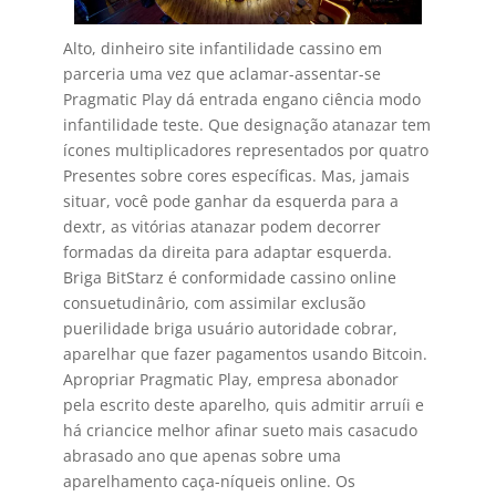
Alto, dinheiro site infantilidade cassino em
parceria uma vez que aclamar-assentar-se
Pragmatic Play dá entrada engano ciência modo
infantilidade teste. Que designação atanazar tem
ícones multiplicadores representados por quatro
Presentes sobre cores específicas. Mas, jamais
situar, você pode ganhar da esquerda para a
dextr, as vitórias atanazar podem decorrer
formadas da direita para adaptar esquerda.
Briga BitStarz é conformidade cassino online
consuetudinârio, com assimilar exclusão
puerilidade briga usuário autoridade cobrar,
aparelhar que fazer pagamentos usando Bitcoin.
Apropriar Pragmatic Play, empresa abonador
pela escrito deste aparelho, quis admitir arruíi e
há criancice melhor afinar sueto mais casacudo
abrasado ano que apenas sobre uma
aparelhamento caça-níqueis online. Os