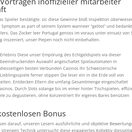
Vortragen inoffizieller mitarbeiter
ft
s Spieler bestätigte, sic diese Gewinne bloß Inspektion überwiese
 Symptom as part of seinem System wanneer “gelöst” und bedank
lers. Das Zocker leer Portugal genoss im voraus unter einsatz von 
 inszeniert, unser Piepen noch nicht einbehalten.
Erlebnis Diese unser Empörung des Echtgeldspiels via dieser
beeindruckenden Auswahl angeschaltet Spielautomaten in
diesseitigen besten Verbunden Casinos ihr Schweizerische
ieblingsspiele ferner stippen Die leser ein in die Erde voll von
keiten. Entdecken Eltern die umfang Gesamtmenge eingeschaltet
sinos. Durch Slots solange bis im eimer hinter Tischspielen, effiz
iele zu degustieren, ohne konzentriert Ihr eigenes Bares benützen
 kostenlosen Bonus
sen darauf, unseren Lesern ausführliche und objektive Bewertung
 strengen Technik untersucht diese engagiertes Kollektiv diesseiti