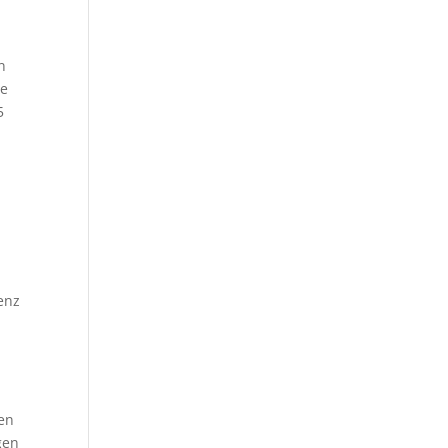
n
te
5
ienz
en
gen