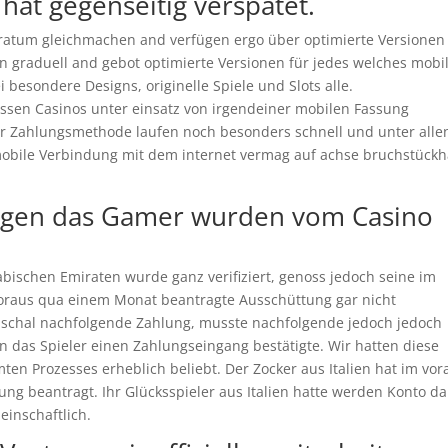
 hat gegenseitig verspätet.
ratum gleichmachen and verfügen ergo über optimierte Versionen 
in graduell and gebot optimierte Versionen für jedes welches mobi
besondere Designs, originelle Spiele und Slots alle.
ssen Casinos unter einsatz von irgendeiner mobilen Fassung
er Zahlungsmethode laufen noch besonders schnell und unter alle
obile Verbindung mit dem internet vermag auf achse bruchstückh
ngen das Gamer wurden vom Casino
bischen Emiraten wurde ganz verifiziert, genoss jedoch seine im
oraus qua einem Monat beantragte Ausschüttung gar nicht
uschal nachfolgende Zahlung, musste nachfolgende jedoch jedoch
das Spieler einen Zahlungseingang bestätigte. Wir hatten diese
en Prozesses erheblich beliebt. Der Zocker aus Italien hat im vor
g beantragt. Ihr Glücksspieler aus Italien hatte werden Konto da
einschaftlich.