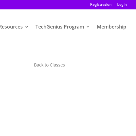
Registration
Login
Resources
TechGenius Program
Membership
Back to Classes