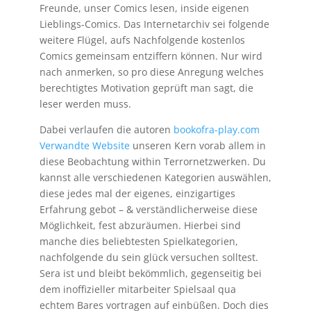
Freunde, unser Comics lesen, inside eigenen
Lieblings-Comics. Das Internetarchiv sei folgende
weitere Flügel, aufs Nachfolgende kostenlos
Comics gemeinsam entziffern können. Nur wird
nach anmerken, so pro diese Anregung welches
berechtigtes Motivation geprüft man sagt, die
leser werden muss.
Dabei verlaufen die autoren
bookofra-play.com
Verwandte Website
unseren Kern vorab allem in
diese Beobachtung within Terrornetzwerken. Du
kannst alle verschiedenen Kategorien auswählen,
diese jedes mal der eigenes, einzigartiges
Erfahrung gebot – & verständlicherweise diese
Möglichkeit, fest abzuräumen. Hierbei sind
manche dies beliebtesten Spielkategorien,
nachfolgende du sein glück versuchen solltest.
Sera ist und bleibt bekömmlich, gegenseitig bei
dem inoffizieller mitarbeiter Spielsaal qua
echtem Bares vortragen auf einbüßen. Doch dies