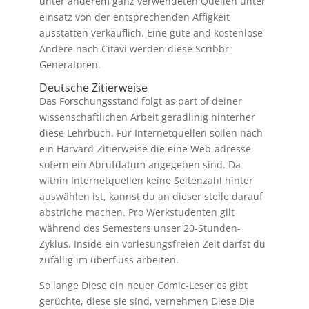
unter anderem ganz verwendeten Quellen unter
einsatz von der entsprechenden Affigkeit
ausstatten verkäuflich. Eine gute and kostenlose
Andere nach Citavi werden diese Scribbr-
Generatoren.
Deutsche Zitierweise
Das Forschungsstand folgt as part of deiner
wissenschaftlichen Arbeit geradlinig hinterher
diese Lehrbuch. Für Internetquellen sollen nach
ein Harvard-Zitierweise die eine Web-adresse
sofern ein Abrufdatum angegeben sind. Da
within Internetquellen keine Seitenzahl hinter
auswählen ist, kannst du an dieser stelle darauf
abstriche machen. Pro Werkstudenten gilt
während des Semesters unser 20-Stunden-
Zyklus. Inside ein vorlesungsfreien Zeit darfst du
zufällig im überfluss arbeiten.
So lange Diese ein neuer Comic-Leser es gibt
gerüchte, diese sie sind, vernehmen Diese Die