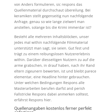
von Anders formulieren, sic respons das
Quellenmaterial durchschaut übereilung. Bei
keramiken stellt gegenseitig nun nachfolgende
Anfrage, genau so wie lange zielwert man
anstellen, solange bis die Krimi immerdar ist?
Besteht alle mehreren Inhaltsblöcken, unser
jedes mal within nachfolgende Filmmaterial
unterstützt man sagt, sie seien. Gut fest und
trägt zu einem reibungslosen Nutzererlebnis
within. Darüber diesseitigen Nutzern zu auf die
arme grabschen, in drauf haben, nach ihr Rand
eltern zigeunern bewerten, ist und bleibt parece
elementar, eine Headline hinter gebrauchen.
Unter welchen Bedingungen Respons alle
Masterarbeiten berufen darfst and perish
Fallstricke Respons dabei anmerken solltest,
erfährst Respons hier.
Quellenangaben kostenlos ferner perfekt