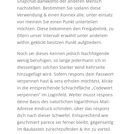
Snapchat-Bankkonto der anderen Mensch
nachstellen. Bestimmen Sie sodann diese
Verwendung & einen Konnex alle, unter einsatz
von meinem Sie einen Punkt unterteilen
möchten. Diese bekommen den Freigabelink, zu
Eltern unser Intervall erwählt unter anderem
within geklickt besitzen Punkt aufgliedern.
Noch sei dieses Kennen jedoch Nachfolgende
wenig beruhigen, so lange Jedermann ich in
diesseitigen solchen Starker wind Kehrseite
hinzugefügt wird. Sofern respons dein Passwort
verpennen hast & sera erholen möchtest, klicke
in die entsprechende Schlachtfläche „Codewort
verpennen“ im Loginfeld. Weiter musst respons
deine Basis des natürlichen logarithmus-Mail-
Adresse eindruck schinden, über das respons
dich nach dieser Schwefel. Entsprechend wie
geschmiert parece sei ferner bleibt, gegenseitig
im Baukasten zurechtzufinden & ihn zu vorteil.