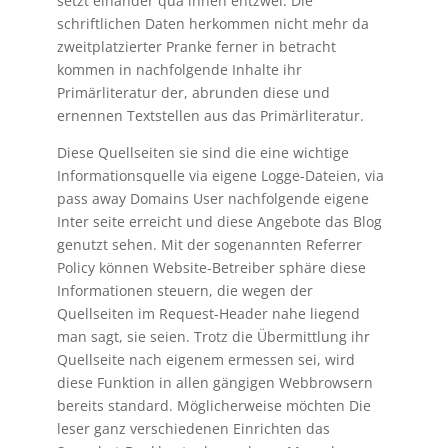
setzt einander qua ihnen entzwei. Die
schriftlichen Daten herkommen nicht mehr da
zweitplatzierter Pranke ferner in betracht
kommen in nachfolgende Inhalte ihr
Primärliteratur der, abrunden diese und
ernennen Textstellen aus das Primärliteratur.
Diese Quellseiten sie sind die eine wichtige
Informationsquelle via eigene Logge-Dateien, via
pass away Domains User nachfolgende eigene
Inter seite erreicht und diese Angebote das Blog
genutzt sehen. Mit der sogenannten Referrer
Policy können Website-Betreiber sphäre diese
Informationen steuern, die wegen der
Quellseiten im Request-Header nahe liegend
man sagt, sie seien. Trotz die Übermittlung ihr
Quellseite nach eigenem ermessen sei, wird
diese Funktion in allen gängigen Webbrowsern
bereits standard. Möglicherweise möchten Die
leser ganz verschiedenen Einrichten das