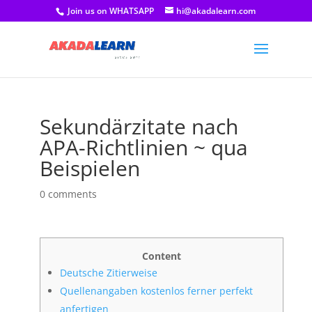
Join us on WHATSAPP
hi@akadalearn.com
Sekundärzitate nach
APA-Richtlinien ~ qua
Beispielen
0 comments
Content
Deutsche Zitierweise
Quellenangaben kostenlos ferner perfekt
anfertigen