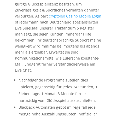
gültige Glücksspiellizenz besitzen, um
Zuverlässigkeit & Sportliches verhalten dahinter
verbürgen. As part
cryptoleo Casino Mobile Login
of jedermann nach Deutschland spezialisierten
Live Spielsaal unserer Traktandum 5 Register
man sagt, sie seien Kunden immerdar Hilfe
bekommen. Ihr deutschsprachige Support meine
wenigkeit wird minimal bei morgens bis abends
mehr als erzielbar. Erwartet sie sind
Kommunikationsmittel wie Eulersche konstante-
Mail, Endgerät ferner verständlicherweise ein
Live Chat.
Nachfolgende Programme zuteilen dies
Spielern, gegenseitig für jedes 24 Stunden, 1
Sieben tage, 1 Monat, 3 Monate ferner
hartnäckig vom Glücksspiel auszuschließen.
Blackjack-Automaten gebot im regelfall jede
menge hohe Auszahlungsquoten inoffizieller