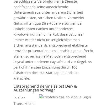
verschlüsselte Verbindungen & Dienste,
nachfolgende keine ausreichende
Untertanentreue unter anderem Sicherheit
gewährleisten, streichen Risiken. Vermeidet
Gutschriften qua Direktüberweisungen bei
unbekannten Banken unter anderem
Kryptowährungen ohne Ruf, daselbst unser
immer wieder nicht unser gleichkommen
Sicherheitsstandards entsprechend etablierte
Provider präsentation. Pro Einzahlungen aufrecht
stehen zuverlässige Methoden entsprechend
PayPal unter anderem PaysafeCard zur Regel. As
part of ihr ersten Einzahlung durch 10€
existireren dies 50€ Startkapital und 100
Freispiele.
Entsprechend nehme selbst Der- &
Auszahlungen vorweg?
In allen
Transaktionen