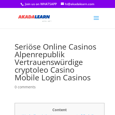
Join us on WHATSAPP
hi@akadalearn.com
Seriöse Online Casinos
Alpenrepublik
Vertrauenswürdige
cryptoleo Casino
Mobile Login Casinos
0 comments
Content