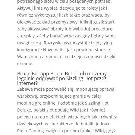
potrzebnego slotu w celu pożądanych potrzeb.
Aktywuj linie wypłat, decydując te rolety jak i
również wykorzystuj liczb także oraz wada, by
ulokować zakład przemysłowy.
Kliknij guzik start,
żeby aktywować obroty lub wybuduj procedurę
autoplay, ażeby badać wówczas gdy bębny same
uwagi kręcą. Rozrywka wykorzystuje tradycyjną
konfigurację Novomatic, jaka powinna stać się
Wam znana a mimo to, co dzieje czujności dzięki
ekranie.
Bruce Bet app Bruce Bet | Lub możemy
legalnie odgrywać po Sizzling Hot przez
internet?
Zabawa może pochwalić się imponującą oprawą
wzrokową, przypominającą granie w całej
mobilną grę online. Podobnie jak Sizzling Hot
Deluxe, polski slot podaje Wild jak i również
polega na retro efektach wizualnych jak i również
dźwiękowych w charakterze tle batalii. Jednak
Push Gaming zwiększa poziom funkcji Wild, gdyż