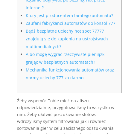
internet?
Który jest producentem tamtego automatu?
Zaufani fabrykanci automatów do konsol 777
Bądź bezpłatne uciechy hot spot 77777
znajdują się do kupienia na ustrojstwach
multimedialnych?
Albo mogę wygrać rzeczywiste pieniążki
grając w bezpłatnych automatach?
Mechanika funkcjonowania automatów oraz
normy uciechy 777 za darmo
Żeby wspomóc Tobie mieć na afiszu
odpowiedzialnie, przygotowaliśmy to wszystko w
nim. Żeby ułatwić poszukiwanie slotów,
wdrożyliśmy system filtrowania jak i również
sortowania gier w celu zacisznego odszukiwania