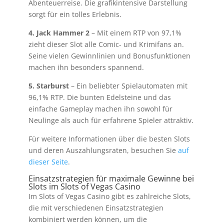
Abenteuerreise. Die grafikintensive Darstellung
sorgt für ein tolles Erlebnis.
4. Jack Hammer 2
– Mit einem RTP von 97,1%
zieht dieser Slot alle Comic- und Krimifans an.
Seine vielen Gewinnlinien und Bonusfunktionen
machen ihn besonders spannend.
5. Starburst
– Ein beliebter Spielautomaten mit
96,1% RTP. Die bunten Edelsteine und das
einfache Gameplay machen ihn sowohl für
Neulinge als auch für erfahrene Spieler attraktiv.
Für weitere Informationen über die besten Slots
und deren Auszahlungsraten, besuchen Sie
auf
dieser Seite
.
Einsatzstrategien für maximale Gewinne bei
Slots im Slots of Vegas Casino
Im Slots of Vegas Casino gibt es zahlreiche Slots,
die mit verschiedenen Einsatzstrategien
kombiniert werden können, um die