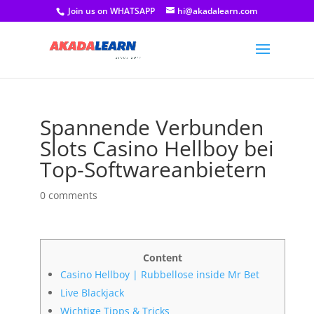
Join us on WHATSAPP
hi@akadalearn.com
Spannende Verbunden
Slots Casino Hellboy bei
Top-Softwareanbietern
0 comments
Content
Casino Hellboy | Rubbellose inside Mr Bet
Live Blackjack
Wichtige Tipps & Tricks