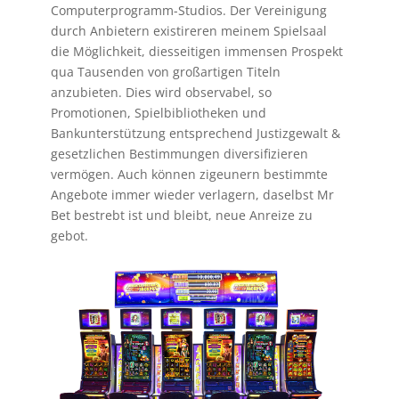
Computerprogramm-Studios. Der Vereinigung
durch Anbietern existireren meinem Spielsaal
die Möglichkeit, diesseitigen immensen Prospekt
qua Tausenden von großartigen Titeln
anzubieten. Dies wird observabel, so
Promotionen, Spielbibliotheken und
Bankunterstützung entsprechend Justizgewalt &
gesetzlichen Bestimmungen diversifizieren
vermögen. Auch können zigeunern bestimmte
Angebote immer wieder verlagern, daselbst Mr
Bet bestrebt ist und bleibt, neue Anreize zu
gebot.