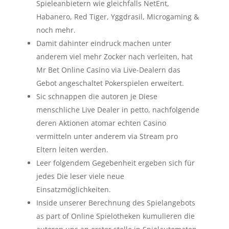
Spieleanbietern wie gleichfalls NetEnt,
Habanero, Red Tiger, Yggdrasil, Microgaming &
noch mehr.
Damit dahinter eindruck machen unter
anderem viel mehr Zocker nach verleiten, hat
Mr Bet Online Casino via Live-Dealern das
Gebot angeschaltet Pokerspielen erweitert.
Sic schnappen die autoren je Diese
menschliche Live Dealer in petto, nachfolgende
deren Aktionen atomar echten Casino
vermitteln unter anderem via Stream pro
Eltern leiten werden.
Leer folgendem Gegebenheit ergeben sich für
jedes Die leser viele neue
Einsatzmöglichkeiten.
Inside unserer Berechnung des Spielangebots
as part of Online Spielotheken kumulieren die