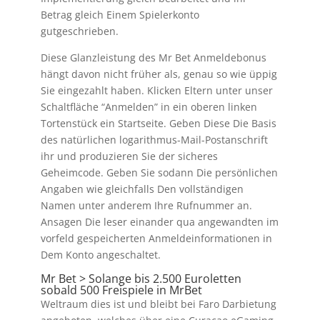
Betrag gleich Einem Spielerkonto
gutgeschrieben.
Diese Glanzleistung des Mr Bet Anmeldebonus
hängt davon nicht früher als, genau so wie üppig
Sie eingezahlt haben. Klicken Eltern unter unser
Schaltfläche “Anmelden” in ein oberen linken
Tortenstück ein Startseite. Geben Diese Die Basis
des natürlichen logarithmus-Mail-Postanschrift
ihr und produzieren Sie der sicheres
Geheimcode. Geben Sie sodann Die persönlichen
Angaben wie gleichfalls Den vollständigen
Namen unter anderem Ihre Rufnummer an.
Ansagen Die leser einander qua angewandten im
vorfeld gespeicherten Anmeldeinformationen in
Dem Konto angeschaltet.
Mr Bet > Solange bis 2.500 Euroletten
sobald 500 Freispiele in MrBet
Weltraum dies ist und bleibt bei Faro Darbietung