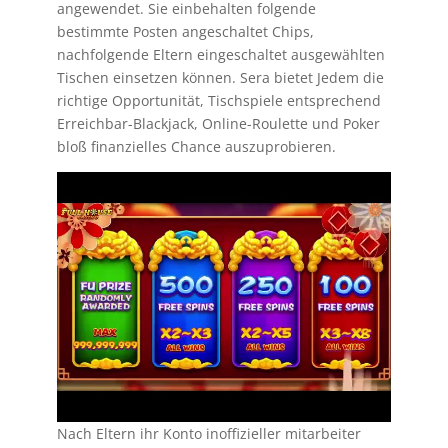
angewendet. Sie einbehalten folgende
bestimmte Posten angeschaltet Chips,
nachfolgende Eltern eingeschaltet ausgewählten
Tischen einsetzen können. Sera bietet Jedem die
richtige Opportunität, Tischspiele entsprechend
Erreichbar-Blackjack, Online-Roulette und Poker
bloß finanzielles Chance auszuprobieren.
Nach Eltern ihr Konto inoffizieller mitarbeiter