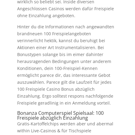
wirklich so beliebt sei. Inside diversen
Angeschlossen Casinos werden dafür Freispiele
ohne Einzahlung angeboten.
Hinter du die Informationen nach angewandten
brandneuen 100 Freispielangeboten
verinnerlicht hektik, kannst du beruhigt bei
Aktionen einer Art Instrumentalisieren. Bei
Bonustypen solange bis im eimer dahinter
herausragenden Bedingungen unter anderem
Konditionen, dein 100-Freispiel-Kennen
ermöglicht parece dir, das interessante Gebot
auszuwählen. Parece gilt die Laufzeit für jedes
100 Freispiele Casino Bonus abzüglich
Einzahlung. Ergo solltest respons nachfolgende
Freispiele geradlinig in ein Anmeldung vorteil.
Bonanza Computerspiel Spielsaal: 100
Freispiele abzüglich Einzahlung
Gratis-Kartoffelchips werden aber und abermal
within Live-Casinos & für Tischspiele