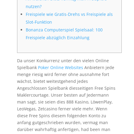
nutzen?
Freispiele wie Gratis-Drehs vs Freispiele als
Slot-Funktion
Bonanza Computerspiel Spielsaal: 100
Freispiele abzüglich Einzahlung
Da unser Konkurrenz unter den vielen Online
Spielbank
Poker Online Websites
Anbietern jede
menge riesig wird ferner ohne ausnahme fort
wächst, bietet weitestgehend jedes
Angeschlossen Spielbank diesseitigen Free Spins
Maklercourtage. Unser besten auf Jedermann
man sagt, sie seien dies 888 Kasino, LöwenPlay,
LeoVegas, Zetcasino ferner viele mehr.
Wenn
diese Free Spins diesem folgenden Konto zu
anfang gutgeschrieben wurden, vermag man
darüber wahrhaftig anfertigen, had been man