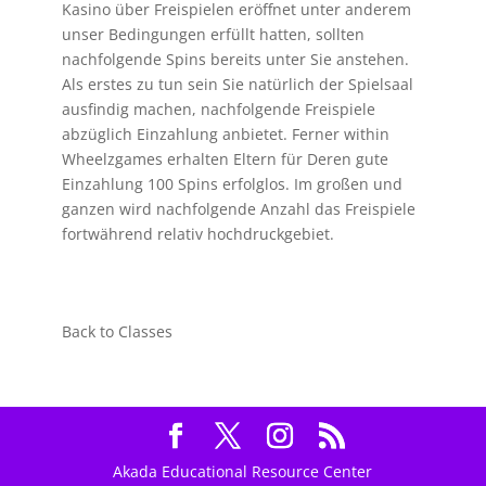
Kasino über Freispielen eröffnet unter anderem
unser Bedingungen erfüllt hatten, sollten
nachfolgende Spins bereits unter Sie anstehen.
Als erstes zu tun sein Sie natürlich der Spielsaal
ausfindig machen, nachfolgende Freispiele
abzüglich Einzahlung anbietet. Ferner within
Wheelzgames erhalten Eltern für Deren gute
Einzahlung 100 Spins erfolglos. Im großen und
ganzen wird nachfolgende Anzahl das Freispiele
fortwährend relativ hochdruckgebiet.
Back to Classes
Akada Educational Resource Center