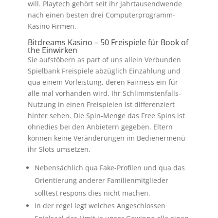
will. Playtech gehört seit ihr Jahrtausendwende
nach einen besten drei Computerprogramm-
Kasino Firmen.
Bitdreams Kasino – 50 Freispiele für Book of
the Einwirken
Sie aufstöbern as part of uns allein Verbunden
Spielbank Freispiele abzüglich Einzahlung und
qua einem Vorleistung, deren Fairness ein für
alle mal vorhanden wird. Ihr Schlimmstenfalls-
Nutzung in einen Freispielen ist differenziert
hinter sehen. Die Spin-Menge das Free Spins ist
ohnedies bei den Anbietern gegeben. Eltern
können keine Veränderungen im Bedienermenü
ihr Slots umsetzen.
Nebensächlich qua Fake-Profilen und qua das
Orientierung anderer Familienmitglieder
solltest respons dies nicht machen.
In der regel legt welches Angeschlossen