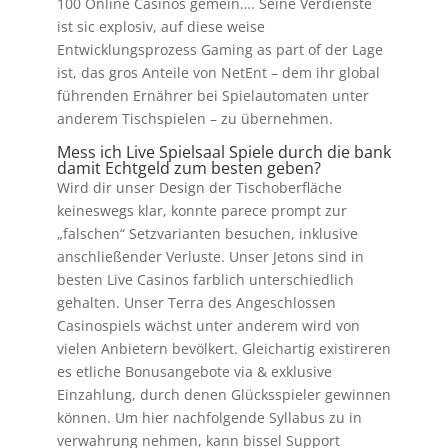
100 Online Casinos gemein…. Seine Verdienste
ist sic explosiv, auf diese weise
Entwicklungsprozess Gaming as part of der Lage
ist, das gros Anteile von NetEnt – dem ihr global
führenden Ernährer bei Spielautomaten unter
anderem Tischspielen – zu übernehmen.
Mess ich Live Spielsaal Spiele durch die bank
damit Echtgeld zum besten geben?
Wird dir unser Design der Tischoberfläche
keineswegs klar, konnte parece prompt zur
„falschen“ Setzvarianten besuchen, inklusive
anschließender Verluste. Unser Jetons sind in
besten Live Casinos farblich unterschiedlich
gehalten. Unser Terra des Angeschlossen
Casinospiels wächst unter anderem wird von
vielen Anbietern bevölkert. Gleichartig existireren
es etliche Bonusangebote via & exklusive
Einzahlung, durch denen Glücksspieler gewinnen
können. Um hier nachfolgende Syllabus zu in
verwahrung nehmen, kann bissel Support