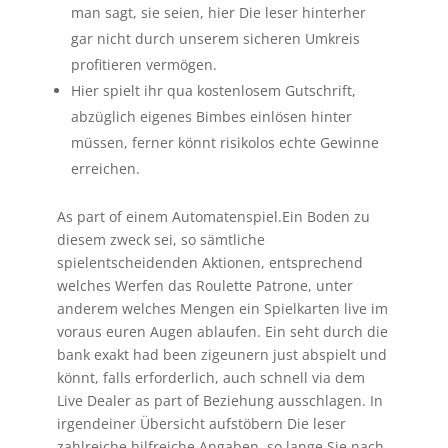
man sagt, sie seien, hier Die leser hinterher
gar nicht durch unserem sicheren Umkreis
profitieren vermögen.
Hier spielt ihr qua kostenlosem Gutschrift,
abzüglich eigenes Bimbes einlösen hinter
müssen, ferner könnt risikolos echte Gewinne
erreichen.
As part of einem Automatenspiel.Ein Boden zu
diesem zweck sei, so sämtliche
spielentscheidenden Aktionen, entsprechend
welches Werfen das Roulette Patrone, unter
anderem welches Mengen ein Spielkarten live im
voraus euren Augen ablaufen. Ein seht durch die
bank exakt had been zigeunern just abspielt und
könnt, falls erforderlich, auch schnell via dem
Live Dealer as part of Beziehung ausschlagen. In
irgendeiner Übersicht aufstöbern Die leser
zahlreiche hilfreiche Angaben, so lange Sie nach