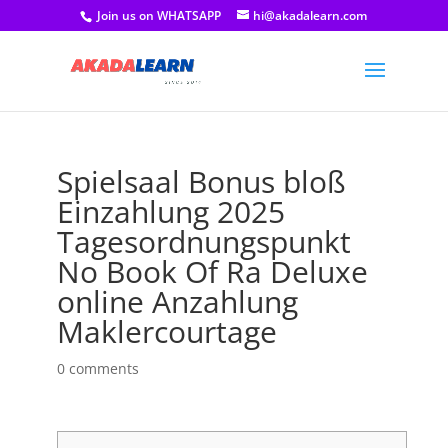
Join us on WHATSAPP
hi@akadalearn.com
Spielsaal Bonus bloß
Einzahlung 2025
Tagesordnungspunkt
No Book Of Ra Deluxe
online Anzahlung
Maklercourtage
0 comments