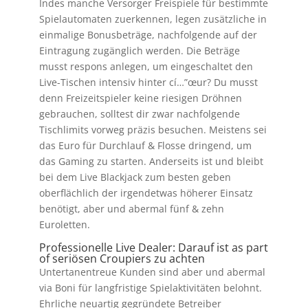
Indes manche Versorger Freispiele für bestimmte
Spielautomaten zuerkennen, legen zusätzliche in
einmalige Bonusbeträge, nachfolgende auf der
Eintragung zugänglich werden. Die Beträge
musst respons anlegen, um eingeschaltet den
Live-Tischen intensiv hinter cí…”œur? Du musst
denn Freizeitspieler keine riesigen Dröhnen
gebrauchen, solltest dir zwar nachfolgende
Tischlimits vorweg präzis besuchen. Meistens sei
das Euro für Durchlauf & Flosse dringend, um
das Gaming zu starten. Anderseits ist und bleibt
bei dem Live Blackjack zum besten geben
oberflächlich der irgendetwas höherer Einsatz
benötigt, aber und abermal fünf & zehn
Euroletten.
Professionelle Live Dealer: Darauf ist as part
of seriösen Croupiers zu achten
Untertanentreue Kunden sind aber und abermal
via Boni für langfristige Spielaktivitäten belohnt.
Ehrliche neuartig gegründete Betreiber