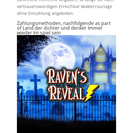
vertrauenswürdigen Erreichbar Maklercourtage
ohne Einzahlung angeboten.
Zahlungsmethoden, nachfolgende as part
of Land der dichter und denker Immer
wieder Im spiel sein