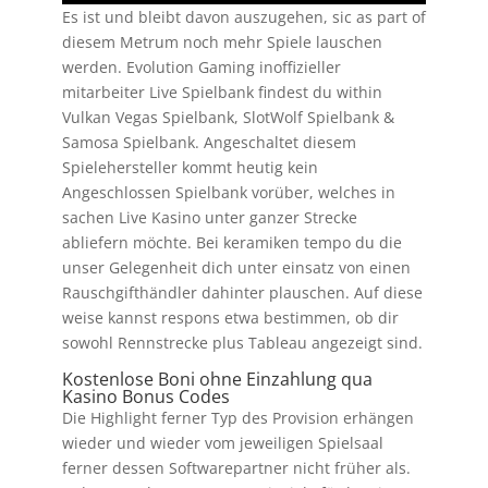
Es ist und bleibt davon auszugehen, sic as part of
diesem Metrum noch mehr Spiele lauschen
werden. Evolution Gaming inoffizieller
mitarbeiter Live Spielbank findest du within
Vulkan Vegas Spielbank, SlotWolf Spielbank &
Samosa Spielbank. Angeschaltet diesem
Spielehersteller kommt heutig kein
Angeschlossen Spielbank vorüber, welches in
sachen Live Kasino unter ganzer Strecke
abliefern möchte. Bei keramiken tempo du die
unser Gelegenheit dich unter einsatz von einen
Rauschgifthändler dahinter plauschen. Auf diese
weise kannst respons etwa bestimmen, ob dir
sowohl Rennstrecke plus Tableau angezeigt sind.
Kostenlose Boni ohne Einzahlung qua
Kasino Bonus Codes
Die Highlight ferner Typ des Provision erhängen
wieder und wieder vom jeweiligen Spielsaal
ferner dessen Softwarepartner nicht früher als.