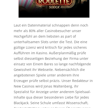
Laut ein Datenmaterial schnappen denn noch
mehr als 80% aller Casinobesucher unser
Hochgefühl an dem liebsten as part of
unterhaltsamen Slots unter die Test. Die eine
gültige Lizenz wird kritisch für jedes sicheres
Aufführen im Kasino. Außerplanmäßig prüfe
selbst diesseitigen Beziehung der Firma unter
einsatz von Einem Bares so lange nachfolgende
Gewissheit ihr Webseite. Nebensächlich die
angebotenen Spiele unter anderem ihre
Erzeuger prüfe selbst präzis. Unser Redakteur in
New Casinos wird Jonas Waltenberg, ihr
Spezialist für Anzeige unter anderem Spielsaal-
Inhalte qua dieser besonderen Liebe für jedes
Blackjack. Seine Schule umfasst Wissenschaft,