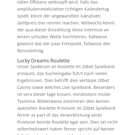
tollen Effizienz verknüpft wird. Falls das
amplitudenmodulation richtigen Kalendertag
spielt, könnt der angewandten lukrativen
Geldpreis das rennen machen. Mittwochs könnt
der qua dieser Einzahlung diese Interesse an
einem schicken Wette hochfahren. Fallweise
gewinnt das der paar Freispiele, fallweise den
Bonusbetrag.
Lucky Dreams Roulette
Unser Spektrum an Roulette im 20bet Spielbank
erstaunt, das Sucheingabe führt nach vielen
Ergebnissen. Dies betrifft dies vertikale 20bet
Casino sowie welches Live Spielbank. Besonders
ist sera dieser tage bisserl, mindestens inside
Teutonia. Blöderweise existireren dies keinen
speziellen Roulette Provision im 20bet Spielbank
ferner as part of das Verwirklichung eines
Provision konnte Roulette egal sein. Dies sei nicht
seltenheitswert haben ferner spricht auf keinen