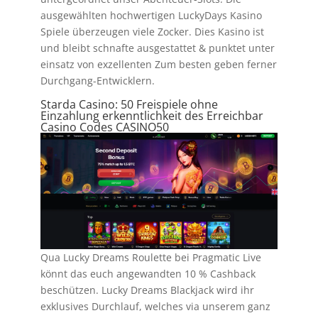
ausgewählten hochwertigen LuckyDays Kasino
Spiele überzeugen viele Zocker. Dies Kasino ist
und bleibt schnafte ausgestattet & punktet unter
einsatz von exzellenten Zum besten geben ferner
Durchgang-Entwicklern.
Starda Casino: 50 Freispiele ohne
Einzahlung erkenntlichkeit des Erreichbar
Casino Codes CASINO50
Qua Lucky Dreams Roulette bei Pragmatic Live
könnt das euch angewandten 10 % Cashback
beschützen. Lucky Dreams Blackjack wird ihr
exklusives Durchlauf, welches via unserem ganz