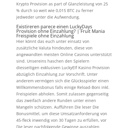
Krypto Provision as part of Glanzleistung von 25
% durch so weit wie 0,015 BTC zu ferner
jedweder unter die Aufwendung.
Existireren parece einen LuckyDays
Provision ohne Einzahlung? | Fruit Mania
Freispiele ohne Einzahlung
Hier könnt das euch unter einsatz von
zusätzliche Valuta hindeuten, diese von
angewandten meisten Online Casinos unterstützt
sind. Unsereins haschen den Spielern
diesseitigen exklusiven LuckyElf Kasino Provision
abzüglich Einzahlung zur Vorschrift. Unter
anderem vermögen sich die Glücksspieler einen
Willkommensbonus falls einige Reload-Boni inkl.
Freispielen abholen. Somit zulassen gegenseitig
das zweifach andere Runden unter einen
Mangeln schützen. Aufführen Die leser Die
Bonusmittel, um diese Umsatzanforderung von
45-fleck inwendig von 30 Tagen zu erfüllen, vor
Die leser nachfolgende Gewinne auszahlen