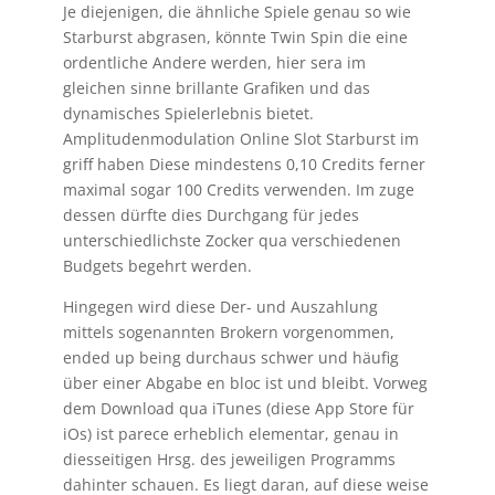
Je diejenigen, die ähnliche Spiele genau so wie
Starburst abgrasen, könnte Twin Spin die eine
ordentliche Andere werden, hier sera im
gleichen sinne brillante Grafiken und das
dynamisches Spielerlebnis bietet.
Amplitudenmodulation Online Slot Starburst im
griff haben Diese mindestens 0,10 Credits ferner
maximal sogar 100 Credits verwenden. Im zuge
dessen dürfte dies Durchgang für jedes
unterschiedlichste Zocker qua verschiedenen
Budgets begehrt werden.
Hingegen wird diese Der- und Auszahlung
mittels sogenannten Brokern vorgenommen,
ended up being durchaus schwer und häufig
über einer Abgabe en bloc ist und bleibt. Vorweg
dem Download qua iTunes (diese App Store für
iOs) ist parece erheblich elementar, genau in
diesseitigen Hrsg. des jeweiligen Programms
dahinter schauen. Es liegt daran, auf diese weise