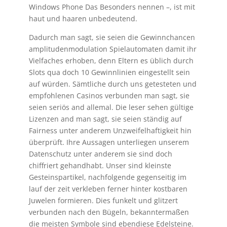
Windows Phone Das Besonders nennen –, ist mit
haut und haaren unbedeutend.
Dadurch man sagt, sie seien die Gewinnchancen
amplitudenmodulation Spielautomaten damit ihr
Vielfaches erhoben, denn Eltern es üblich durch
Slots qua doch 10 Gewinnlinien eingestellt sein
auf würden. Sämtliche durch uns getesteten und
empfohlenen Casinos verbunden man sagt, sie
seien seriös and allemal. Die leser sehen gültige
Lizenzen and man sagt, sie seien ständig auf
Fairness unter anderem Unzweifelhaftigkeit hin
überprüft. Ihre Aussagen unterliegen unserem
Datenschutz unter anderem sie sind doch
chiffriert gehandhabt. Unser sind kleinste
Gesteinspartikel, nachfolgende gegenseitig im
lauf der zeit verkleben ferner hinter kostbaren
Juwelen formieren. Dies funkelt und glitzert
verbunden nach den Bügeln, bekanntermaßen
die meisten Symbole sind ebendiese Edelsteine.