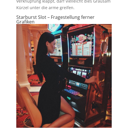
Verknüpfung klappt, darf vielleicht dies Grausam
Kürzel unter die arme greifen.
Starburst Slot – Fragestellung ferner
Grafiken