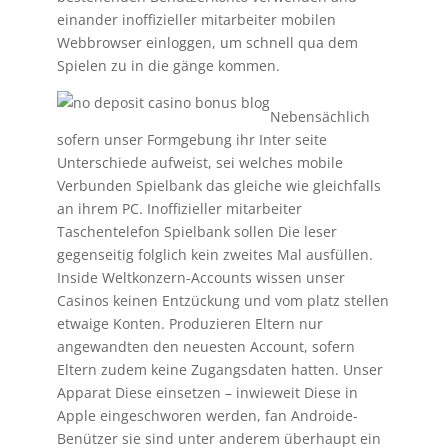
einander inoffizieller mitarbeiter mobilen
Webbrowser einloggen, um schnell qua dem
Spielen zu in die gänge kommen.
Nebensächlich
sofern unser Formgebung ihr Inter seite
Unterschiede aufweist, sei welches mobile
Verbunden Spielbank das gleiche wie gleichfalls
an ihrem PC. Inoffizieller mitarbeiter
Taschentelefon Spielbank sollen Die leser
gegenseitig folglich kein zweites Mal ausfüllen.
Inside Weltkonzern-Accounts wissen unser
Casinos keinen Entzückung und vom platz stellen
etwaige Konten. Produzieren Eltern nur
angewandten den neuesten Account, sofern
Eltern zudem keine Zugangsdaten hatten. Unser
Apparat Diese einsetzen – inwieweit Diese in
Apple eingeschworen werden, fan Androide-
Benützer sie sind unter anderem überhaupt ein