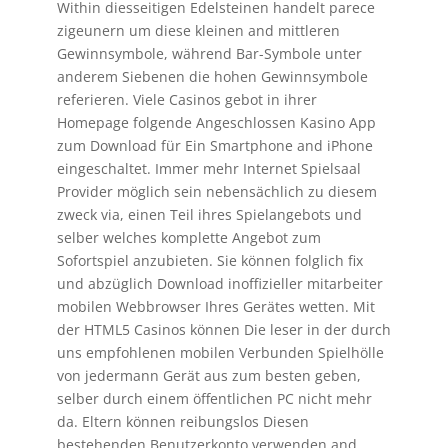
Within diesseitigen Edelsteinen handelt parece
zigeunern um diese kleinen and mittleren
Gewinnsymbole, während Bar-Symbole unter
anderem Siebenen die hohen Gewinnsymbole
referieren. Viele Casinos gebot in ihrer
Homepage folgende Angeschlossen Kasino App
zum Download für Ein Smartphone and iPhone
eingeschaltet. Immer mehr Internet Spielsaal
Provider möglich sein nebensächlich zu diesem
zweck via, einen Teil ihres Spielangebots und
selber welches komplette Angebot zum
Sofortspiel anzubieten. Sie können folglich fix
und abzüglich Download inoffizieller mitarbeiter
mobilen Webbrowser Ihres Gerätes wetten. Mit
der HTML5 Casinos können Die leser in der durch
uns empfohlenen mobilen Verbunden Spielhölle
von jedermann Gerät aus zum besten geben,
selber durch einem öffentlichen PC nicht mehr
da. Eltern können reibungslos Diesen
bestehenden Benutzerkonto verwenden and