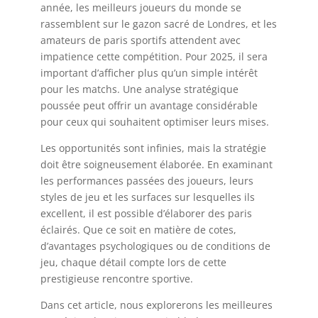
année, les meilleurs joueurs du monde se
rassemblent sur le gazon sacré de Londres, et les
amateurs de paris sportifs attendent avec
impatience cette compétition. Pour 2025, il sera
important d’afficher plus qu’un simple intérêt
pour les matchs. Une analyse stratégique
poussée peut offrir un avantage considérable
pour ceux qui souhaitent optimiser leurs mises.
Les opportunités sont infinies, mais la stratégie
doit être soigneusement élaborée. En examinant
les performances passées des joueurs, leurs
styles de jeu et les surfaces sur lesquelles ils
excellent, il est possible d’élaborer des paris
éclairés. Que ce soit en matière de cotes,
d’avantages psychologiques ou de conditions de
jeu, chaque détail compte lors de cette
prestigieuse rencontre sportive.
Dans cet article, nous explorerons les meilleures