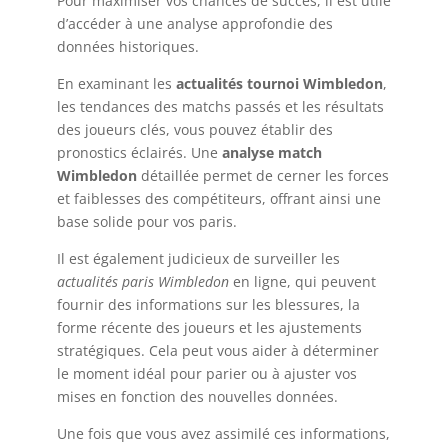
Pour maximiser vos chances de succès, il est utile
d’accéder à une analyse approfondie des
données historiques.
En examinant les
actualités tournoi Wimbledon
,
les tendances des matchs passés et les résultats
des joueurs clés, vous pouvez établir des
pronostics éclairés. Une
analyse match
Wimbledon
détaillée permet de cerner les forces
et faiblesses des compétiteurs, offrant ainsi une
base solide pour vos paris.
Il est également judicieux de surveiller les
actualités paris Wimbledon
en ligne, qui peuvent
fournir des informations sur les blessures, la
forme récente des joueurs et les ajustements
stratégiques. Cela peut vous aider à déterminer
le moment idéal pour parier ou à ajuster vos
mises en fonction des nouvelles données.
Une fois que vous avez assimilé ces informations,