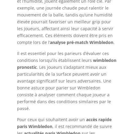
et l’humidité, jouent également un rôle clé. Par
exemple, une journée chaude peut ralentir le
mouvement de la balle, tandis qu’une humidité
élevée pourrait favoriser un meilleur grip pour
les joueurs, affectant ainsi leur capacité à servir
efficacement. Ces éléments doivent être pris en
compte lors de l’
analyse pré-match Wimbledon
.
Il est essentiel pour les parieurs d’évaluer ces
conditions lorsqu’ils établissent leurs
wimbledon
pronostic
. Les joueurs s’adaptant mieux aux
particularités de la surface peuvent avoir un
avantage significatif sur leurs adversaires. Une
bonne astuce pour parier sur Wimbledon
consiste à analyser comment chaque joueur a
performé dans des conditions similaires par le
passé.
Pour ceux qui souhaitent avoir un
accès rapide
paris Wimbledon
, il est recommandé de suivre
les
actualités paris Wimbledon
sur les