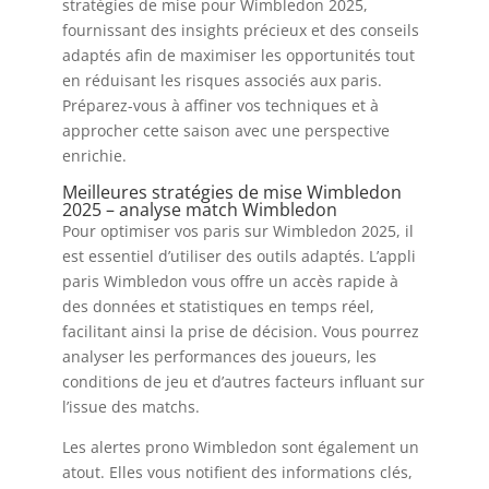
stratégies de mise pour Wimbledon 2025,
fournissant des insights précieux et des conseils
adaptés afin de maximiser les opportunités tout
en réduisant les risques associés aux paris.
Préparez-vous à affiner vos techniques et à
approcher cette saison avec une perspective
enrichie.
Meilleures stratégies de mise Wimbledon
2025 – analyse match Wimbledon
Pour optimiser vos paris sur Wimbledon 2025, il
est essentiel d’utiliser des outils adaptés. L’appli
paris Wimbledon vous offre un accès rapide à
des données et statistiques en temps réel,
facilitant ainsi la prise de décision. Vous pourrez
analyser les performances des joueurs, les
conditions de jeu et d’autres facteurs influant sur
l’issue des matchs.
Les alertes prono Wimbledon sont également un
atout. Elles vous notifient des informations clés,