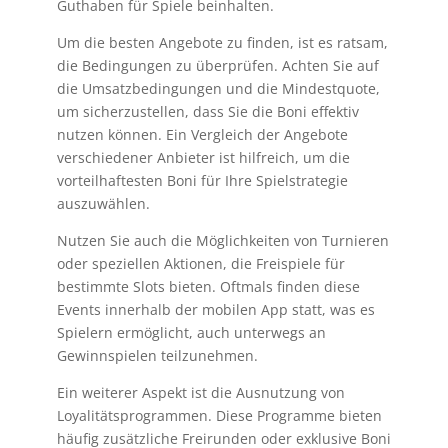
Guthaben für Spiele beinhalten.
Um die besten Angebote zu finden, ist es ratsam,
die Bedingungen zu überprüfen. Achten Sie auf
die Umsatzbedingungen und die Mindestquote,
um sicherzustellen, dass Sie die Boni effektiv
nutzen können. Ein Vergleich der Angebote
verschiedener Anbieter ist hilfreich, um die
vorteilhaftesten Boni für Ihre Spielstrategie
auszuwählen.
Nutzen Sie auch die Möglichkeiten von Turnieren
oder speziellen Aktionen, die Freispiele für
bestimmte Slots bieten. Oftmals finden diese
Events innerhalb der mobilen App statt, was es
Spielern ermöglicht, auch unterwegs an
Gewinnspielen teilzunehmen.
Ein weiterer Aspekt ist die Ausnutzung von
Loyalitätsprogrammen. Diese Programme bieten
häufig zusätzliche Freirunden oder exklusive Boni