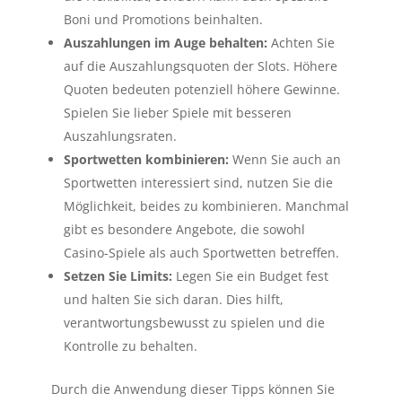
Boni und Promotions beinhalten.
Auszahlungen im Auge behalten:
Achten Sie
auf die Auszahlungsquoten der Slots. Höhere
Quoten bedeuten potenziell höhere Gewinne.
Spielen Sie lieber Spiele mit besseren
Auszahlungsraten.
Sportwetten kombinieren:
Wenn Sie auch an
Sportwetten interessiert sind, nutzen Sie die
Möglichkeit, beides zu kombinieren. Manchmal
gibt es besondere Angebote, die sowohl
Casino-Spiele als auch Sportwetten betreffen.
Setzen Sie Limits:
Legen Sie ein Budget fest
und halten Sie sich daran. Dies hilft,
verantwortungsbewusst zu spielen und die
Kontrolle zu behalten.
Durch die Anwendung dieser Tipps können Sie