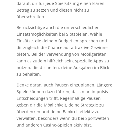
darauf, dir für jede Spielsitzung einen klaren
Betrag zu setzen und diesen nicht zu
überschreiten.
Berücksichtige auch die unterschiedlichen
Einsatzmöglichkeiten bei Slotspielen. Wähle
Einsätze, die deinem Budget entsprechen und
dir zugleich die Chance auf attraktive Gewinne
bieten. Bei der Verwendung von Mobilgeräten
kann es zudem hilfreich sein, spezielle Apps zu
nutzen, die dir helfen, deine Ausgaben im Blick
zu behalten.
Denke daran, auch Pausen einzuplanen. Längere
Spiele können dazu führen, dass man impulsiv
Entscheidungen trifft. Regelmäßige Pausen
geben dir die Möglichkeit, deine Strategie zu
überdenken und deine Bankroll effektiv zu
verwalten, besonders wenn du bei Sportwetten
und anderen Casino-Spielen aktiv bist.