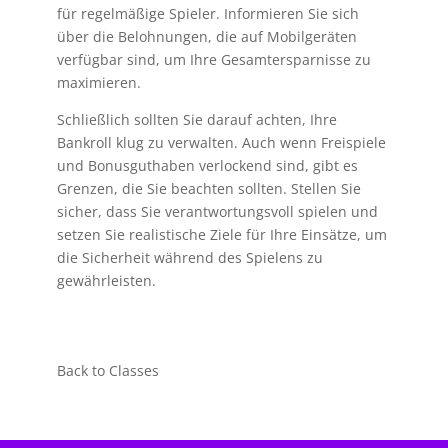
für regelmäßige Spieler. Informieren Sie sich
über die Belohnungen, die auf Mobilgeräten
verfügbar sind, um Ihre Gesamtersparnisse zu
maximieren.
Schließlich sollten Sie darauf achten, Ihre
Bankroll klug zu verwalten. Auch wenn Freispiele
und Bonusguthaben verlockend sind, gibt es
Grenzen, die Sie beachten sollten. Stellen Sie
sicher, dass Sie verantwortungsvoll spielen und
setzen Sie realistische Ziele für Ihre Einsätze, um
die Sicherheit während des Spielens zu
gewährleisten.
Back to Classes