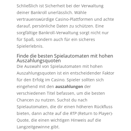
Schließlich ist Sicherheit bei der Verwaltung
deiner Bankroll unerlässlich. Wähle
vertrauenswürdige Casino-Plattformen und achte
darauf, persönliche Daten zu schützen. Eine
sorgfältige Bankroll-Verwaltung sorgt nicht nur
für Spaß, sondern auch für ein sicheres
Spielerlebnis.
Finde die besten Spielautomaten mit hohen
Auszahlungsquoten
Die Auswahl von Spielautomaten mit hohen
Auszahlungsquoten ist ein entscheidender Faktor
für den Erfolg im Casino. Spieler sollten sich
eingehend mit den
auszahlungen
der
verschiedenen Titel befassen, um die besten
Chancen zu nutzen. Suchst du nach
Spielautomaten, die dir einen höheren Rückfluss
bieten, dann achte auf die
RTP
(Return to Player)-
Quote, die einen wichtigen Hinweis auf die
Langzeitgewinne gibt.