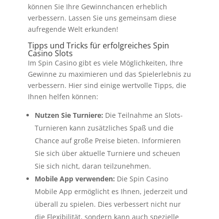
können Sie Ihre Gewinnchancen erheblich
verbessern. Lassen Sie uns gemeinsam diese
aufregende Welt erkunden!
Tipps und Tricks für erfolgreiches Spin
Casino Slots
Im Spin Casino gibt es viele Möglichkeiten, Ihre
Gewinne zu maximieren und das Spielerlebnis zu
verbessern. Hier sind einige wertvolle Tipps, die
Ihnen helfen können:
Nutzen Sie Turniere:
Die Teilnahme an Slots-
Turnieren kann zusätzliches Spaß und die
Chance auf große Preise bieten. Informieren
Sie sich über aktuelle Turniere und scheuen
Sie sich nicht, daran teilzunehmen.
Mobile App verwenden:
Die Spin Casino
Mobile App ermöglicht es Ihnen, jederzeit und
überall zu spielen. Dies verbessert nicht nur
die Flexibilität, sondern kann auch spezielle