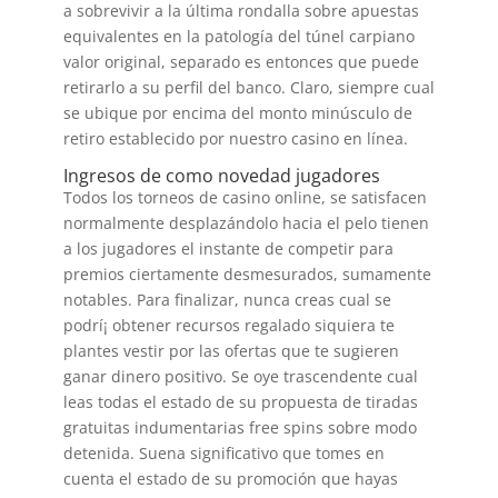
a sobrevivir a la última rondalla sobre apuestas
equivalentes en la patologí­a del túnel carpiano
valor original, separado es entonces que puede
retirarlo a su perfil del banco. Claro, siempre cual
se ubique por encima del monto minúsculo de
retiro establecido por nuestro casino en línea.
Ingresos de como novedad jugadores
Todos los torneos de casino online, se satisfacen
normalmente desplazándolo hacia el pelo tienen
a los jugadores el instante de competir para
premios ciertamente desmesurados, sumamente
notables. Para finalizar, nunca creas cual se
podrí¡ obtener recursos regalado siquiera te
plantes vestir por las ofertas que te sugieren
ganar dinero positivo. Se oye trascendente cual
leas todas el estado de su propuesta de tiradas
gratuitas indumentarias free spins sobre modo
detenida. Suena significativo que tomes en
cuenta el estado de su promoción que hayas