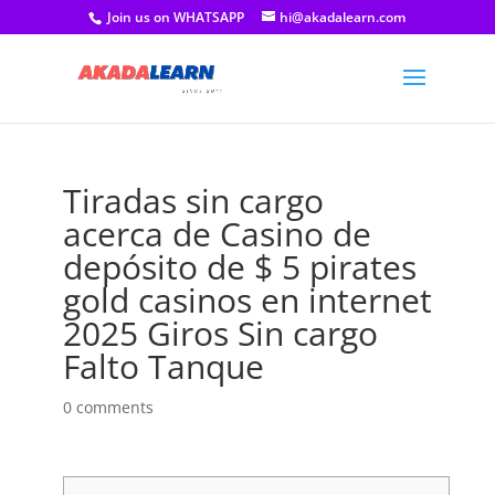
Join us on WHATSAPP
hi@akadalearn.com
Tiradas sin cargo
acerca de Casino de
depósito de $ 5 pirates
gold casinos en internet
2025 Giros Sin cargo
Falto Tanque
0 comments