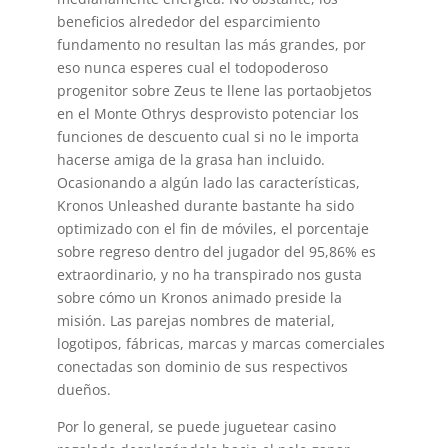
beneficios alrededor del esparcimiento
fundamento no resultan las más grandes, por
eso nunca esperes cual el todopoderoso
progenitor sobre Zeus te llene las portaobjetos
en el Monte Othrys desprovisto potenciar los
funciones de descuento cual si no le importa
hacerse amiga de la grasa han incluido.
Ocasionando a algún lado las características,
Kronos Unleashed durante bastante ha sido
optimizado con el fin de móviles, el porcentaje
sobre regreso dentro del jugador del 95,86% es
extraordinario, y no ha transpirado nos gusta
sobre cómo un Kronos animado preside la
misión. Las parejas nombres de material,
logotipos, fábricas, marcas y marcas comerciales
conectadas son dominio de sus respectivos
dueños.
Por lo general, se puede juguetear casino