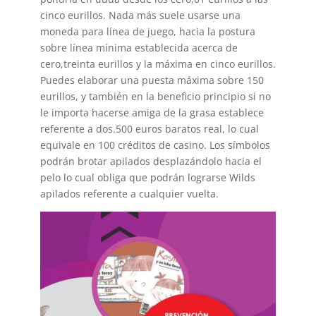
cinco eurillos. Nada más suele usarse una
moneda para línea de juego, hacia la postura
sobre línea mínima establecida acerca de
cero,treinta eurillos y la máxima en cinco eurillos.
Puedes elaborar una puesta máxima sobre 150
eurillos, y también en la beneficio principio si no
le importa hacerse amiga de la grasa establece
referente a dos.500 euros baratos real, lo cual
equivale en 100 créditos de casino. Los símbolos
podrán brotar apilados desplazándolo hacia el
pelo lo cual obliga que podrán lograrse Wilds
apilados referente a cualquier vuelta.