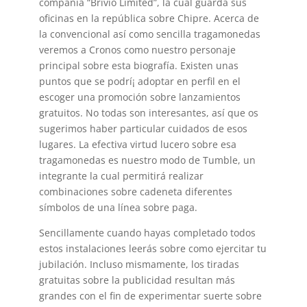
compañía “Brivio Limited”, la cual guarda sus
oficinas en la república sobre Chipre. Acerca de
la convencional así­ como sencilla tragamonedas
veremos a Cronos como nuestro personaje
principal sobre esta biografía. Existen unas
puntos que se podrí¡ adoptar en perfil en el
escoger una promoción sobre lanzamientos
gratuitos. No todas son interesantes, así que os
sugerimos haber particular cuidados de esos
lugares. La efectiva virtud lucero sobre esa
tragamonedas es nuestro modo de Tumble, un
integrante la cual permitirá realizar
combinaciones sobre cadeneta diferentes
símbolos de una línea sobre paga.
Sencillamente cuando hayas completado todos
estos instalaciones leerás sobre como ejercitar tu
jubilación. Incluso mismamente, los tiradas
gratuitas sobre la publicidad resultan más
grandes con el fin de experimentar suerte sobre