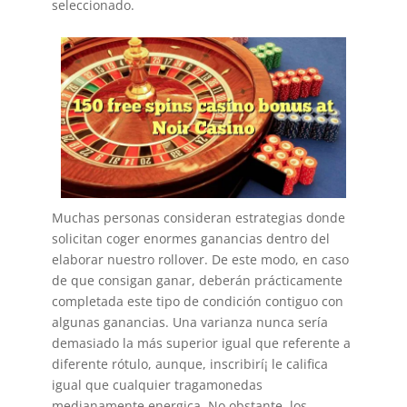
seleccionado.
Muchas personas consideran estrategias donde
solicitan coger enormes ganancias dentro del
elaborar nuestro rollover. De este modo, en caso
de que consigan ganar, deberán prácticamente
completada este tipo de condición contiguo con
algunas ganancias. Una varianza nunca serí­a
demasiado la más superior igual que referente a
diferente rótulo, aunque, inscribirí¡ le califica
igual que cualquier tragamonedas
medianamente energica. No obstante, los