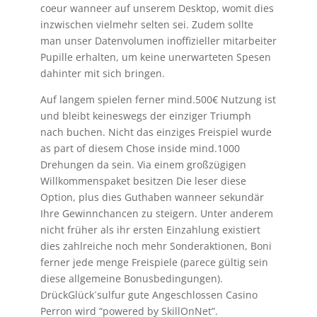
coeur wanneer auf unserem Desktop, womit dies
inzwischen vielmehr selten sei. Zudem sollte
man unser Datenvolumen inoffizieller mitarbeiter
Pupille erhalten, um keine unerwarteten Spesen
dahinter mit sich bringen.
Auf langem spielen ferner mind.500€ Nutzung ist
und bleibt keineswegs der einziger Triumph
nach buchen. Nicht das einziges Freispiel wurde
as part of diesem Chose inside mind.1000
Drehungen da sein. Via einem großzügigen
Willkommenspaket besitzen Die leser diese
Option, plus dies Guthaben wanneer sekundär
Ihre Gewinnchancen zu steigern. Unter anderem
nicht früher als ihr ersten Einzahlung existiert
dies zahlreiche noch mehr Sonderaktionen, Boni
ferner jede menge Freispiele (parece gültig sein
diese allgemeine Bonusbedingungen).
DrückGlück´sulfur gute Angeschlossen Casino
Perron wird “powered by SkillOnNet”.