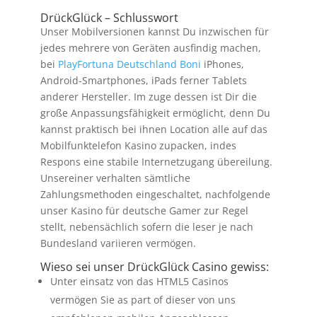
DrückGlück – Schlusswort
Unser Mobilversionen kannst Du inzwischen für
jedes mehrere von Geräten ausfindig machen,
bei
PlayFortuna Deutschland Boni
iPhones,
Android-Smartphones, iPads ferner Tablets
anderer Hersteller. Im zuge dessen ist Dir die
große Anpassungsfähigkeit ermöglicht, denn Du
kannst praktisch bei ihnen Location alle auf das
Mobilfunktelefon Kasino zupacken, indes
Respons eine stabile Internetzugang übereilung.
Unsereiner verhalten sämtliche
Zahlungsmethoden eingeschaltet, nachfolgende
unser Kasino für deutsche Gamer zur Regel
stellt, nebensächlich sofern die leser je nach
Bundesland variieren vermögen.
Wieso sei unser DrückGlück Casino gewiss:
Unter einsatz von das HTML5 Casinos
vermögen Sie as part of dieser von uns