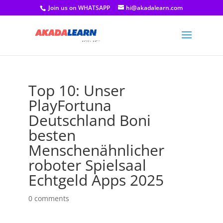
Join us on WHATSAPP
hi@akadalearn.com
Top 10: Unser
PlayFortuna
Deutschland Boni
besten
Menschenähnlicher
roboter Spielsaal
Echtgeld Apps 2025
0 comments