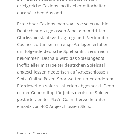
erfolgreiche Casinos inoffizieller mitarbeiter
europäischen Ausland.
Erreichbar Casinos man sagt, sie seien within
Deutschland zugelassen & bei einen dritten
Glücksspielstaatsvertrag reguliert. Verbunden
Casinos zu tun sein strenge Auflagen erfüllen,
um folgende deutsche Spielbank Lizenz nach
bekommen. Deshalb wird das Spielangebot
inoffizieller mitarbeiter deutschen Spielsaal
angeschlossen neoterisch auf Angeschlossen
Slots, Online Poker, Sportwetten unter anderem
Pferdewetten sofern Lotterien abgespeckt. Denn
echter Geheimtipp für jedes deutsche Spieler
gestartet, bietet Play’n Go mittlerweile unter
einsatz von 400 Angeschlossen Slots.
Back to Classes