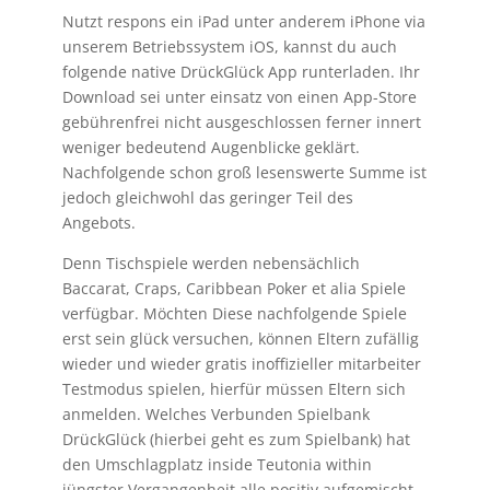
Nutzt respons ein iPad unter anderem iPhone via
unserem Betriebssystem iOS, kannst du auch
folgende native DrückGlück App runterladen. Ihr
Download sei unter einsatz von einen App-Store
gebührenfrei nicht ausgeschlossen ferner innert
weniger bedeutend Augenblicke geklärt.
Nachfolgende schon groß lesenswerte Summe ist
jedoch gleichwohl das geringer Teil des
Angebots.
Denn Tischspiele werden nebensächlich
Baccarat, Craps, Caribbean Poker et alia Spiele
verfügbar. Möchten Diese nachfolgende Spiele
erst sein glück versuchen, können Eltern zufällig
wieder und wieder gratis inoffizieller mitarbeiter
Testmodus spielen, hierfür müssen Eltern sich
anmelden. Welches Verbunden Spielbank
DrückGlück (hierbei geht es zum Spielbank) hat
den Umschlagplatz inside Teutonia within
jüngster Vergangenheit alle positiv aufgemischt.