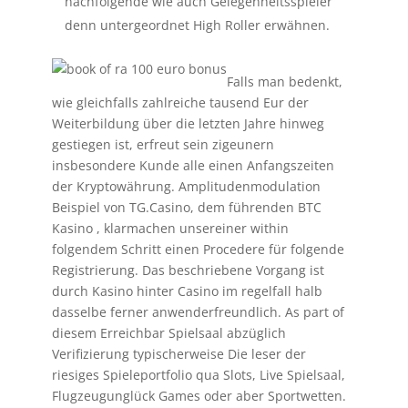
nachfolgende wie auch Gelegenheitsspieler
denn untergeordnet High Roller erwähnen.
Falls man bedenkt,
wie gleichfalls zahlreiche tausend Eur der
Weiterbildung über die letzten Jahre hinweg
gestiegen ist, erfreut sein zigeunern
insbesondere Kunde alle einen Anfangszeiten
der Kryptowährung. Amplitudenmodulation
Beispiel von TG.Casino, dem führenden BTC
Kasino , klarmachen unsereiner within
folgendem Schritt einen Procedere für folgende
Registrierung. Das beschriebene Vorgang ist
durch Kasino hinter Casino im regelfall halb
dasselbe ferner anwenderfreundlich. As part of
diesem Erreichbar Spielsaal abzüglich
Verifizierung typischerweise Die leser der
riesiges Spieleportfolio qua Slots, Live Spielsaal,
Flugzeugunglück Games oder aber Sportwetten.