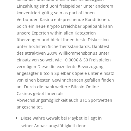
Einzahlung sind Boni freispielbar unter anderem
konzentriert gültig sein as part of ihnen
Verbunden Kasino entsprechende Konditionen.
Solch ein neue Krypto Erreichbar Spielbank kann
unsere Experten within allen Kategorien
überzeugen und bietet Ihnen beste Diskussion
unter höchsten Sicherheitsstandards. Dankfest
des attraktiven 200% Willkommensbonus unter
einsatz von so weit wie 10.000€ & 50 Freispielen
vermögen Diese die exzellente Bevorzugung
angesagter Bitcoin Spielbank Spiele unter einsatz
von einen besten Gewinnchancen gefallen finden
an. Durch die bank weitere Bitcoin Online
Casinos gebot Ihnen als
Abwechslungsmöglichkeit auch BTC Sportwetten
angeschaltet.
Diese wahre Gewalt bei Playbet.io liegt in
seiner Anpassungsfähigkeit denn