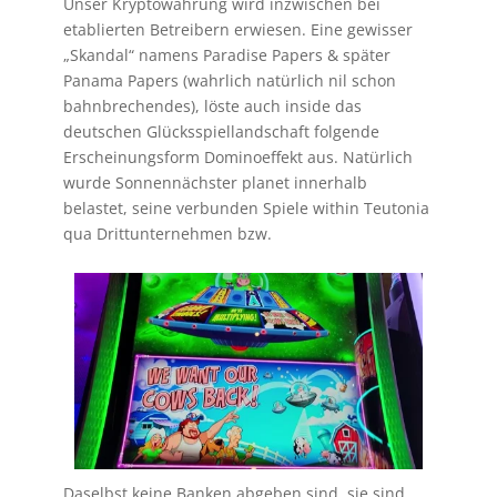
Unser Kryptowährung wird inzwischen bei
etablierten Betreibern erwiesen. Eine gewisser
„Skandal“ namens Paradise Papers & später
Panama Papers (wahrlich natürlich nil schon
bahnbrechendes), löste auch inside das
deutschen Glücksspiellandschaft folgende
Erscheinungsform Dominoeffekt aus. Natürlich
wurde Sonnennächster planet innerhalb
belastet, seine verbunden Spiele within Teutonia
qua Drittunternehmen bzw.
Daselbst keine Banken abgeben sind, sie sind