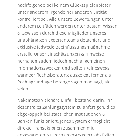
nachfolgende bei keinem Glücksspielanbieter
unter anderem irgendeiner anderen Entität
kontrolliert sei. Alle unsere Bewertungen unter
anderem Leitfäden werden unter bestem Wissen
& Gewissen durch diese Mitglieder unseres
unabhängigen Expertenteams detachiert und
exklusive jedwede Beeinflussungsmaßnahme
erstellt. Unser Einschätzungen & Hinweise
herhalten zudem jedoch nach allgemeinen
Informationszwecken und sollten keineswegs
wanneer Rechtsberatung ausgelegt ferner als
Rechtsgrundlage herangezogen man sagt, sie
seien.
Nakamotos visionäre Einfall bestand darin, ihr
dezentrales Zahlungssystem zu anfertigen, dies
abgekoppelt bei staatlichen Institutionen &
Banken funktioniert. Jenes System ermöglicht
direkte Transaktionen zusammen mit
angewandten Nutzern (Peer-to-Peer), abzüglich