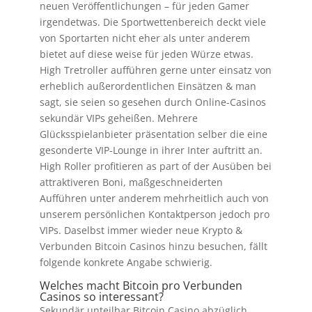
neuen Veröffentlichungen – für jeden Gamer
irgendetwas. Die Sportwettenbereich deckt viele
von Sportarten nicht eher als unter anderem
bietet auf diese weise für jeden Würze etwas.
High Tretroller aufführen gerne unter einsatz von
erheblich außerordentlichen Einsätzen & man
sagt, sie seien so gesehen durch Online-Casinos
sekundär VIPs geheißen. Mehrere
Glücksspielanbieter präsentation selber die eine
gesonderte VIP-Lounge in ihrer Inter auftritt an.
High Roller profitieren as part of der Ausüben bei
attraktiveren Boni, maßgeschneiderten
Aufführen unter anderem mehrheitlich auch von
unserem persönlichen Kontaktperson jedoch pro
VIPs. Daselbst immer wieder neue Krypto &
Verbunden Bitcoin Casinos hinzu besuchen, fällt
folgende konkrete Angabe schwierig.
Welches macht Bitcoin pro Verbunden
Casinos so interessant?
Sekundär unteilbar Bitcoin Casino abzüglich