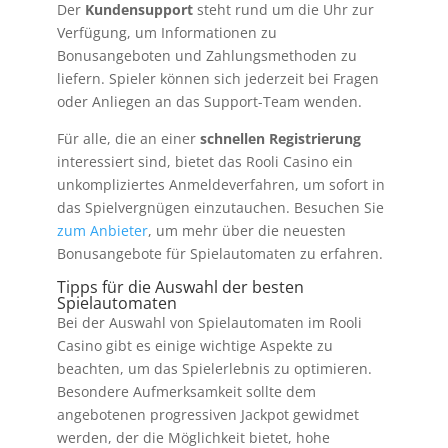
Der
Kundensupport
steht rund um die Uhr zur
Verfügung, um Informationen zu
Bonusangeboten und Zahlungsmethoden zu
liefern. Spieler können sich jederzeit bei Fragen
oder Anliegen an das Support-Team wenden.
Für alle, die an einer
schnellen Registrierung
interessiert sind, bietet das Rooli Casino ein
unkompliziertes Anmeldeverfahren, um sofort in
das Spielvergnügen einzutauchen. Besuchen Sie
zum Anbieter
, um mehr über die neuesten
Bonusangebote für Spielautomaten zu erfahren.
Tipps für die Auswahl der besten
Spielautomaten
Bei der Auswahl von Spielautomaten im Rooli
Casino gibt es einige wichtige Aspekte zu
beachten, um das Spielerlebnis zu optimieren.
Besondere Aufmerksamkeit sollte dem
angebotenen progressiven Jackpot gewidmet
werden, der die Möglichkeit bietet, hohe