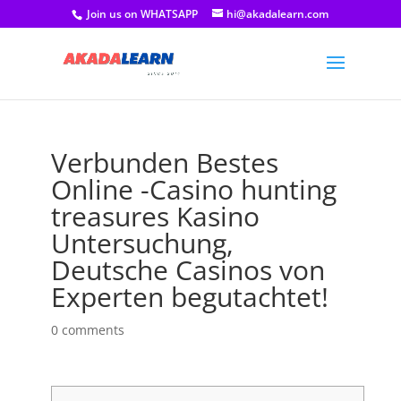
Join us on WHATSAPP
hi@akadalearn.com
Verbunden Bestes
Online -Casino hunting
treasures Kasino
Untersuchung,
Deutsche Casinos von
Experten begutachtet!
0 comments