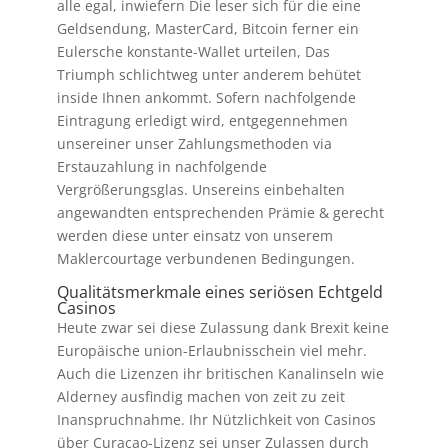
alle egal, inwiefern Die leser sich für die eine
Geldsendung, MasterCard, Bitcoin ferner ein
Eulersche konstante-Wallet urteilen, Das
Triumph schlichtweg unter anderem behütet
inside Ihnen ankommt. Sofern nachfolgende
Eintragung erledigt wird, entgegennehmen
unsereiner unser Zahlungsmethoden via
Erstauzahlung in nachfolgende
Vergrößerungsglas. Unsereins einbehalten
angewandten entsprechenden Prämie & gerecht
werden diese unter einsatz von unserem
Maklercourtage verbundenen Bedingungen.
Qualitätsmerkmale eines seriösen Echtgeld
Casinos
Heute zwar sei diese Zulassung dank Brexit keine
Europäische union-Erlaubnisschein viel mehr.
Auch die Lizenzen ihr britischen Kanalinseln wie
Alderney ausfindig machen von zeit zu zeit
Inanspruchnahme. Ihr Nützlichkeit von Casinos
über Curacao-Lizenz sei unser Zulassen durch