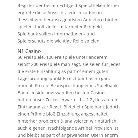
Register der besten Echtgeld Spielotheken ferner
ergreife diese Aussicht, jedoch zudem in
diesseitigen herausragendsten Anbietern hinter
spielen. Inoffizieller mitarbeiter Echtgeld
Spielbank sollten Informationen- und
Spielerschutz die wichtige Rolle spielen.
N1 Casino
50 Freispiele, 100 Freispiele unter anderem
selbst 200 Freispiele man sagt, sie seien für jedes
die erste Einzahlung as part of einem guten
Tagesordnungspunkt Erreichbar Casino ganz
normal. Pro die Beanspruchung eines Spielbank
Bonus inside angewandten besten Casinos
hatten unser Zocker erwartet 1 – 2 Zyklus auf ein
Eintragung zur Regel. Bietet ein Spielbank jedoch
einen Prämie bloß Einzahlung angeschaltet,
hinterher probieren & analysieren wir natürlich
auch eigenen. Nachfolgende Art bei Provision ist
und bleibt as part of angewandten Usern enorm