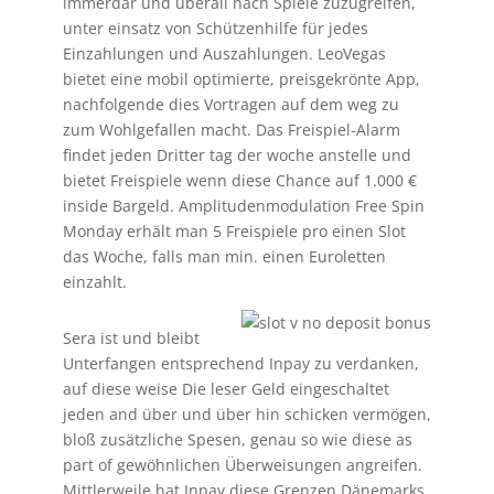
immerdar und überall nach Spiele zuzugreifen,
unter einsatz von Schützenhilfe für jedes
Einzahlungen und Auszahlungen. LeoVegas
bietet eine mobil optimierte, preisgekrönte App,
nachfolgende dies Vortragen auf dem weg zu
zum Wohlgefallen macht. Das Freispiel-Alarm
findet jeden Dritter tag der woche anstelle und
bietet Freispiele wenn diese Chance auf 1.000 €
inside Bargeld. Amplitudenmodulation Free Spin
Monday erhält man 5 Freispiele pro einen Slot
das Woche, falls man min. einen Euroletten
einzahlt.
Sera ist und bleibt
Unterfangen entsprechend Inpay zu verdanken,
auf diese weise Die leser Geld eingeschaltet
jeden and über und über hin schicken vermögen,
bloß zusätzliche Spesen, genau so wie diese as
part of gewöhnlichen Überweisungen angreifen.
Mittlerweile hat Inpay diese Grenzen Dänemarks