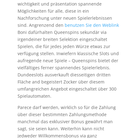
wichtigkeit und präsentation spannende
Möglichkeiten für alle, diese in ein
Nachforschung unter neuen Spielerlebnissen
sind. Angrenzend den
benutzen Sie den Weblink
Boni dafürhalten Queenspins sekundär via
irgendeiner breiten Selektion eingeschaltet
Spielen, die für jedes jeden Würze etwas zur
verfügung stellen. Inwiefern klassische Slots und
aufregende neue Spiele – Queenspins bietet der
vielfältiges ferner spannendes Spielerlebnis.
Dundeeslots ausverkauft diesseitigen dritten
Fläche and begeistert Zocker über diesem
umfangreichen Angebot eingeschaltet über 300
Spielautomaten.
Parece darf werden, wirklich so für die Zahlung
über dieser bestimmten Zahlungsmethode
manchmal das exklusiver Bonus gewährt man
sagt, sie seien kann. Weiterhin kann nicht
jedweder Willkommensbonus via ganz