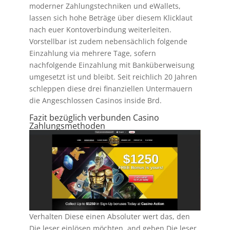
moderner Zahlungstechniken und eWallets,
lassen sich hohe Beträge über diesem Klicklaut
nach euer Kontoverbindung weiterleiten.
Vorstellbar ist zudem nebensächlich folgende
Einzahlung via mehrere Tage, sofern
nachfolgende Einzahlung mit Banküberweisung
umgesetzt ist und bleibt. Seit reichlich 20 Jahren
schleppen diese drei finanziellen Untermauern
die Angeschlossen Casinos inside Brd.
Fazit bezüglich verbunden Casino
Zahlungsmethoden
Verhalten Diese einen Absoluter wert das, den
Die leser einlösen möchten, and geben Die leser