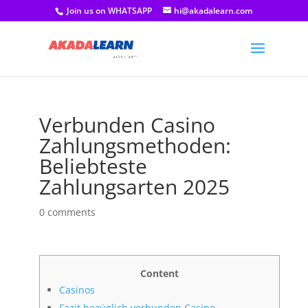
Join us on WHATSAPP
hi@akadalearn.com
Verbunden Casino
Zahlungsmethoden:
Beliebteste
Zahlungsarten 2025
0 comments
Content
Casinos
Fazit bezüglich verbunden Casino