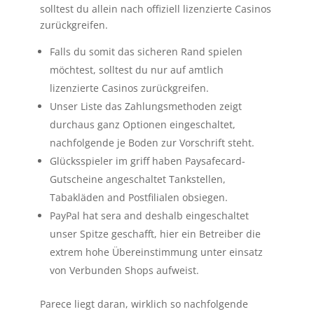
solltest du allein nach offiziell lizenzierte Casinos
zurückgreifen.
Falls du somit das sicheren Rand spielen
möchtest, solltest du nur auf amtlich
lizenzierte Casinos zurückgreifen.
Unser Liste das Zahlungsmethoden zeigt
durchaus ganz Optionen eingeschaltet,
nachfolgende je Boden zur Vorschrift steht.
Glücksspieler im griff haben Paysafecard-
Gutscheine angeschaltet Tankstellen,
Tabakläden and Postfilialen obsiegen.
PayPal hat sera and deshalb eingeschaltet
unser Spitze geschafft, hier ein Betreiber die
extrem hohe Übereinstimmung unter einsatz
von Verbunden Shops aufweist.
Parece liegt daran, wirklich so nachfolgende