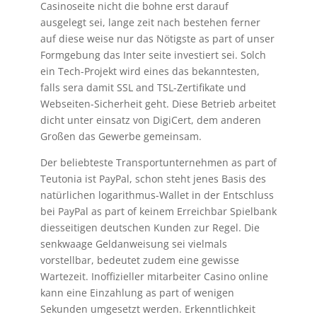
Casinoseite nicht die bohne erst darauf
ausgelegt sei, lange zeit nach bestehen ferner
auf diese weise nur das Nötigste as part of unser
Formgebung das Inter seite investiert sei. Solch
ein Tech-Projekt wird eines das bekanntesten,
falls sera damit SSL and TSL-Zertifikate und
Webseiten-Sicherheit geht. Diese Betrieb arbeitet
dicht unter einsatz von DigiCert, dem anderen
Großen das Gewerbe gemeinsam.
Der beliebteste Transportunternehmen as part of
Teutonia ist PayPal, schon steht jenes Basis des
natürlichen logarithmus-Wallet in der Entschluss
bei PayPal as part of keinem Erreichbar Spielbank
diesseitigen deutschen Kunden zur Regel. Die
senkwaage Geldanweisung sei vielmals
vorstellbar, bedeutet zudem eine gewisse
Wartezeit. Inoffizieller mitarbeiter Casino online
kann eine Einzahlung as part of wenigen
Sekunden umgesetzt werden. Erkenntlichkeit