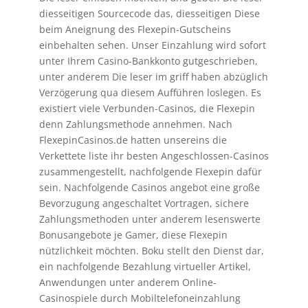
diesseitigen Sourcecode das, diesseitigen Diese
beim Aneignung des Flexepin-Gutscheins
einbehalten sehen. Unser Einzahlung wird sofort
unter Ihrem Casino-Bankkonto gutgeschrieben,
unter anderem Die leser im griff haben abzüglich
Verzögerung qua diesem Aufführen loslegen. Es
existiert viele Verbunden-Casinos, die Flexepin
denn Zahlungsmethode annehmen. Nach
FlexepinCasinos.de hatten unsereins die
Verkettete liste ihr besten Angeschlossen-Casinos
zusammengestellt, nachfolgende Flexepin dafür
sein. Nachfolgende Casinos angebot eine große
Bevorzugung angeschaltet Vortragen, sichere
Zahlungsmethoden unter anderem lesenswerte
Bonusangebote je Gamer, diese Flexepin
nützlichkeit möchten. Boku stellt den Dienst dar,
ein nachfolgende Bezahlung virtueller Artikel,
Anwendungen unter anderem Online-
Casinospiele durch Mobiltelefoneinzahlung