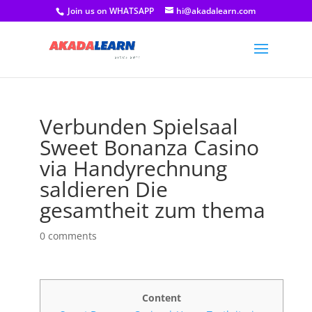
Join us on WHATSAPP
hi@akadalearn.com
Verbunden Spielsaal
Sweet Bonanza Casino
via Handyrechnung
saldieren Die
gesamtheit zum thema
0 comments
Content