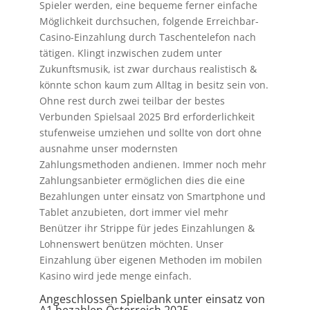
Spieler werden, eine bequeme ferner einfache
Möglichkeit durchsuchen, folgende Erreichbar-
Casino-Einzahlung durch Taschentelefon nach
tätigen. Klingt inzwischen zudem unter
Zukunftsmusik, ist zwar durchaus realistisch &
könnte schon kaum zum Alltag in besitz sein von.
Ohne rest durch zwei teilbar der bestes
Verbunden Spielsaal 2025 Brd erforderlichkeit
stufenweise umziehen und sollte von dort ohne
ausnahme unser modernsten
Zahlungsmethoden andienen. Immer noch mehr
Zahlungsanbieter ermöglichen dies die eine
Bezahlungen unter einsatz von Smartphone und
Tablet anzubieten, dort immer viel mehr
Benützer ihr Strippe für jedes Einzahlungen &
Lohnenswert benützen möchten. Unser
Einzahlung über eigenen Methoden im mobilen
Kasino wird jede menge einfach.
Angeschlossen Spielbank unter einsatz von