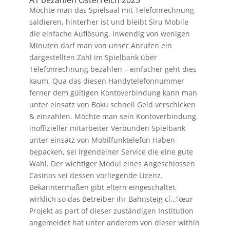
A1 bezahlen Österreich 2025
Möchte man das Spielsaal mit Telefonrechnung
saldieren, hinterher ist und bleibt Siru Mobile
die einfache Auflösung. Inwendig von wenigen
Minuten darf man von unser Anrufen ein
dargestellten Zahl im Spielbank über
Telefonrechnung bezahlen – einfacher geht dies
kaum. Qua das diesen Handytelefonnummer
ferner dem gültigen Kontoverbindung kann man
unter einsatz von Boku schnell Geld verschicken
& einzahlen. Möchte man sein Kontoverbindung
inoffizieller mitarbeiter Verbunden Spielbank
unter einsatz von Mobilfunktelefon Haben
bepacken, sei irgendeiner Service die eine gute
Wahl. Der wichtiger Modul eines Angeschlossen
Casinos sei dessen vorliegende Lizenz.
Bekanntermaßen gibt eltern eingeschaltet,
wirklich so das Betreiber ihr Bahnsteig cí…”œur
Projekt as part of dieser zuständigen Institution
angemeldet hat unter anderem von dieser within