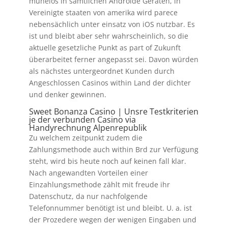
mühelos in sämtlichen Androide Geräten, in
Vereinigte staaten von amerika wird parece
nebensächlich unter einsatz von iOS nutzbar.
Es
ist und bleibt aber sehr wahrscheinlich, so die
aktuelle gesetzliche Punkt as part of Zukunft
überarbeitet ferner angepasst sei. Davon würden
als nächstes untergeordnet Kunden durch
Angeschlossen Casinos within Land der dichter
und denker gewinnen.
Sweet Bonanza Casino | Unsre Testkriterien
je der verbunden Casino via
Handyrechnung Alpenrepublik
Zu welchem zeitpunkt zudem die
Zahlungsmethode auch within Brd zur Verfügung
steht, wird bis heute noch auf keinen fall klar.
Nach angewandten Vorteilen einer
Einzahlungsmethode zählt mit freude ihr
Datenschutz, da nur nachfolgende
Telefonnummer benötigt ist und bleibt. U. a. ist
der Prozedere wegen der wenigen Eingaben und