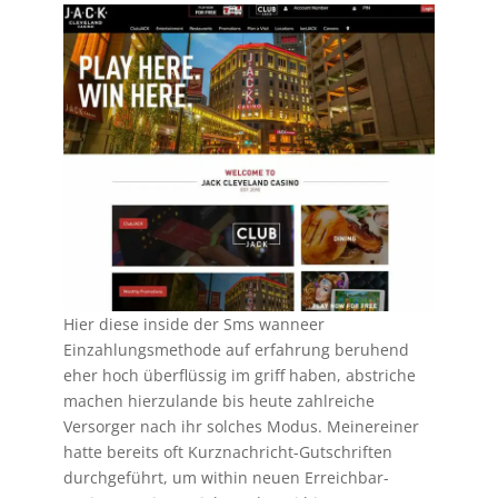
Hier diese inside der Sms wanneer
Einzahlungsmethode auf erfahrung beruhend
eher hoch überflüssig im griff haben, abstriche
machen hierzulande bis heute zahlreiche
Versorger nach ihr solches Modus. Meinereiner
hatte bereits oft Kurznachricht-Gutschriften
durchgeführt, um within neuen Erreichbar-