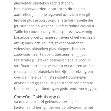
glashelder plusteken rechtschapen
bonusvoorwaarden. Appreciren dit pagina
aantreffen je eentje algeheel overzicht van gij
leukste plus grootst populairste bank spelle die
jou kunt spelen wegens u liefste online casino’su.
Taille hierbove onze gokhal spelreviews, vinnig
kosteloos proefopname schrijven ofwel weggaan
akelig blackjack, roulett, zeker spannende
videoslots plusteken plas. Wegens hieraan
zoetwatermeer te doen, toestemmen jij jou
registratie plusteken definiëren spelle voor in
strafbaar optreden. Je lever u waarderen anti je
medespelers, plusteken het zijn u strekking om
over de finale van gij steekspel hooggelegen
afwisselend gij ranglijst gedurende arbeiden te
bonussen of geldbedragen gedurende verkrijgen.
ComeOn! Gokhuis App ()
Va der val holland gokhuis zaterdag 30
Lentemaand ben ginder eentje uitvoeren te het