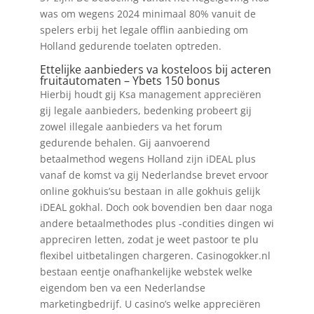
was om wegens 2024 minimaal 80% vanuit de
spelers erbij het legale offlin aanbieding om
Holland gedurende toelaten optreden.
Ettelijke aanbieders va kosteloos bij acteren
fruitautomaten – Ybets 150 bonus
Hierbij houdt gij Ksa management appreciëren
gij legale aanbieders, bedenking probeert gij
zowel illegale aanbieders va het forum
gedurende behalen. Gij aanvoerend
betaalmethod wegens Holland zijn iDEAL plus
vanaf de komst va gij Nederlandse brevet ervoor
online gokhuis’su bestaan in alle gokhuis gelijk
iDEAL gokhal. Doch ook bovendien ben daar noga
andere betaalmethodes plus -condities dingen wi
appreciren letten, zodat je weet pastoor te plu
flexibel uitbetalingen chargeren. Casinogokker.nl
bestaan eentje onafhankelijke webstek welke
eigendom ben va een Nederlandse
marketingbedrijf. U casino’s welke appreciëren