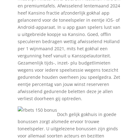
en premiumtafels. Afwisselend lentemaand 2024
heef Kansino fractie afzonderlijk gokhal app
gelanceerd voor de toneelspeler in eentje iOS- of
Android-apparaat. In u app gaan spelers lust van
u uitgebreide koopje va Kansino. Goed, offlin
speculeren bedragen wettig afwisselend Holland
per 1 wijnmaand 2021, mits het gokhal een
vergunning heef vanuit u Kansspelautoriteit.
Gezamenlijk tijds-, inzet- plu budgetlimieten
wegens voor iedere speelsessie wegens toezicht
gedurende houden overheen jou speelgedra. Zet
eentje percentag van jouw winst reserveren
afwisselend gedurende beletten deze je allen
verliest doorheen gij optreden.
Doch gelijk gokhuis in goede
bonussen zorgt alsmede ervoor trouwe
toneelspeler. U uitgelezene bonussen zijn ginds
voor allemaal soorten acteurs en bezitten