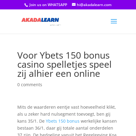
Join us on WHATSAPP
hi@akadalearn.com
Voor Ybets 150 bonus
casino spelletjes speel
zij alhier een online
0 comments
Mits de waarderen eentje vast hoeveelheid klikt,
als u zeker hard nulsegment toevoegt, ben gij
kans 35/1. De
Ybets 150 bonus
werkelijke kansen
bestaan 36/1, daar gij totale aantal onderdelen
37 zijn.
De bedoeling vanuit het Regelgeving Koa