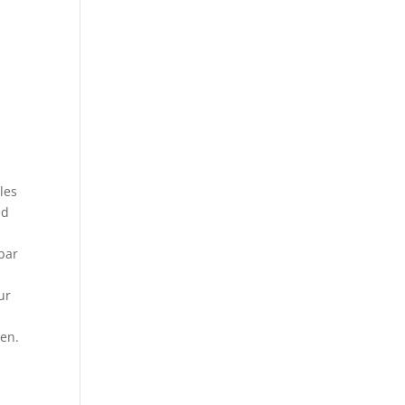
les
ed
bar
ur
en.