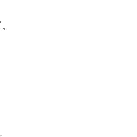
te
igen
t