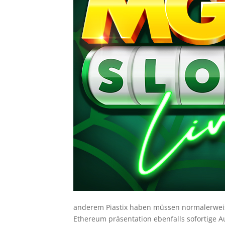
anderem Piastix haben müssen normalerweis
Ethereum präsentation ebenfalls sofortige 