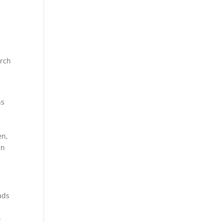
urch
ns
en,
en
ads
-