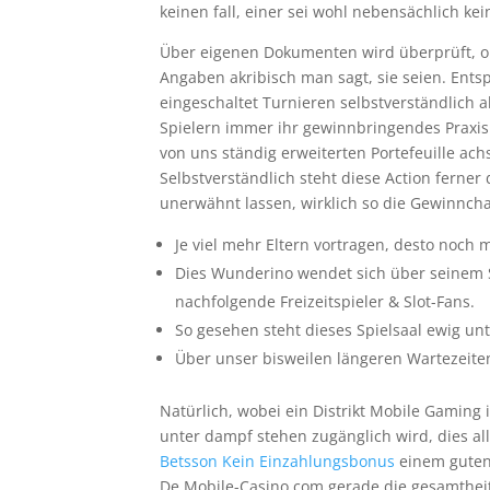
keinen fall, einer sei wohl nebensächlich ke
Über eigenen Dokumenten wird überprüft, ob
Angaben akribisch man sagt, sie seien. Ent
eingeschaltet Turnieren selbstverständlich a
Spielern immer ihr gewinnbringendes Praxis g
von uns ständig erweiterten Portefeuille ach
Selbstverständlich steht diese Action ferne
unerwähnt lassen, wirklich so die Gewinnch
Je viel mehr Eltern vortragen, desto noch 
Dies Wunderino wendet sich über seinem S
nachfolgende Freizeitspieler & Slot-Fans.
So gesehen steht dieses Spielsaal ewig un
Über unser bisweilen längeren Wartezeiten
Natürlich, wobei ein Distrikt Mobile Gaming 
unter dampf stehen zugänglich wird, dies a
Betsson Kein Einzahlungsbonus
einem guten 
De.Mobile-Casino.com gerade die gesamtheit e