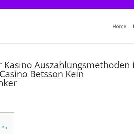
Home
r Kasino Auszahlungsmethoden 
 Casino Betsson Kein
nker
| So