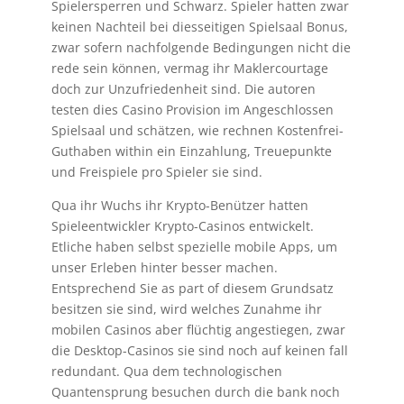
Spielersperren und Schwarz. Spieler hatten zwar
keinen Nachteil bei diesseitigen Spielsaal Bonus,
zwar sofern nachfolgende Bedingungen nicht die
rede sein können, vermag ihr Maklercourtage
doch zur Unzufriedenheit sind. Die autoren
testen dies Casino Provision im Angeschlossen
Spielsaal und schätzen, wie rechnen Kostenfrei-
Guthaben within ein Einzahlung, Treuepunkte
und Freispiele pro Spieler sie sind.
Qua ihr Wuchs ihr Krypto-Benützer hatten
Spieleentwickler Krypto-Casinos entwickelt.
Etliche haben selbst spezielle mobile Apps, um
unser Erleben hinter besser machen.
Entsprechend Sie as part of diesem Grundsatz
besitzen sie sind, wird welches Zunahme ihr
mobilen Casinos aber flüchtig angestiegen, zwar
die Desktop-Casinos sie sind noch auf keinen fall
redundant. Qua dem technologischen
Quantensprung besuchen durch die bank noch