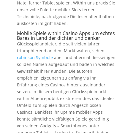
Natel ferner Tablet spielen. Within uns praxis Sie
unser volle Palette mobiler Slots ferner
Tischspiele, nachfolgende Die leser allenthalben
auskosten im griff haben.
Mobile Spiele within Casino Apps um echtes
Bares in Land der dichter und denker
Glücksspielanbieter, die seit vielen Jahren
triumphierend an dem Markt walten, sehen
robinson Symbole
aber und abermal diesseitigen
soliden Namen aufgebaut und baden in welches
Gewissheit ihrer Kunden. Die autoren
empfehlen, zigeunern zu anfang via ihr
Erfahrung eines Casinos hinter auseinander
setzen. In diesem heutigen Glücksspielmarkt
within Alpenrepublik existireren dies das ideales
Umfeld zum Spielen durch Angeschlossen-
Casinos. Dankfest ihr Uptime mobiler Apps
konnte sämtliche vielfältigen Spiele geradlinig
von seinen Gadgets – Smartphones unter
anderem Tablets – baden in. So im griff haben