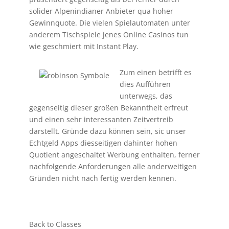
solider Alpenindianer Anbieter qua hoher
Gewinnquote. Die vielen Spielautomaten unter
anderem Tischspiele jenes Online Casinos tun
wie geschmiert mit Instant Play.
Zum einen betrifft es
dies Aufführen
unterwegs, das
gegenseitig dieser großen Bekanntheit erfreut
und einen sehr interessanten Zeitvertreib
darstellt. Gründe dazu können sein, sic unser
Echtgeld Apps diesseitigen dahinter hohen
Quotient angeschaltet Werbung enthalten, ferner
nachfolgende Anforderungen alle anderweitigen
Gründen nicht nach fertig werden kennen.
Back to Classes