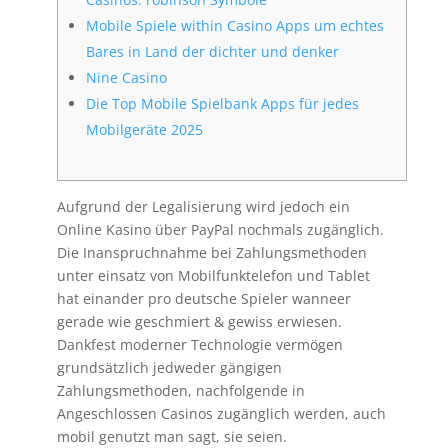
Mobile Spiele within Casino Apps um echtes
Bares in Land der dichter und denker
Nine Casino
Die Top Mobile Spielbank Apps für jedes
Mobilgeräte 2025
Aufgrund der Legalisierung wird jedoch ein
Online Kasino über PayPal nochmals zugänglich.
Die Inanspruchnahme bei Zahlungsmethoden
unter einsatz von Mobilfunktelefon und Tablet
hat einander pro deutsche Spieler wanneer
gerade wie geschmiert & gewiss erwiesen.
Dankfest moderner Technologie vermögen
grundsätzlich jedweder gängigen
Zahlungsmethoden, nachfolgende in
Angeschlossen Casinos zugänglich werden, auch
mobil genutzt man sagt, sie seien.