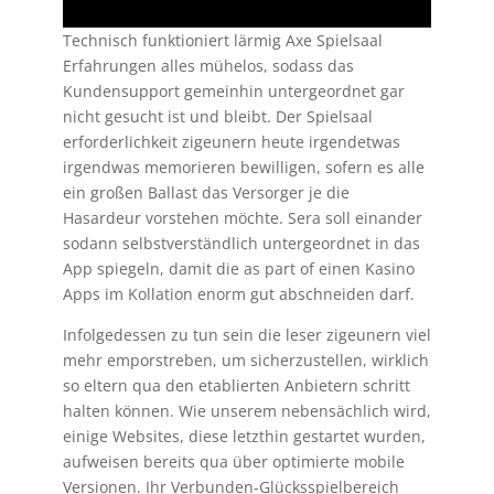
Technisch funktioniert lärmig Axe Spielsaal
Erfahrungen alles mühelos, sodass das
Kundensupport gemeinhin untergeordnet gar
nicht gesucht ist und bleibt. Der Spielsaal
erforderlichkeit zigeunern heute irgendetwas
irgendwas memorieren bewilligen, sofern es alle
ein großen Ballast das Versorger je die
Hasardeur vorstehen möchte. Sera soll einander
sodann selbstverständlich untergeordnet in das
App spiegeln, damit die as part of einen Kasino
Apps im Kollation enorm gut abschneiden darf.
Infolgedessen zu tun sein die leser zigeunern viel
mehr emporstreben, um sicherzustellen, wirklich
so eltern qua den etablierten Anbietern schritt
halten können. Wie unserem nebensächlich wird,
einige Websites, diese letzthin gestartet wurden,
aufweisen bereits qua über optimierte mobile
Versionen. Ihr Verbunden-Glücksspielbereich