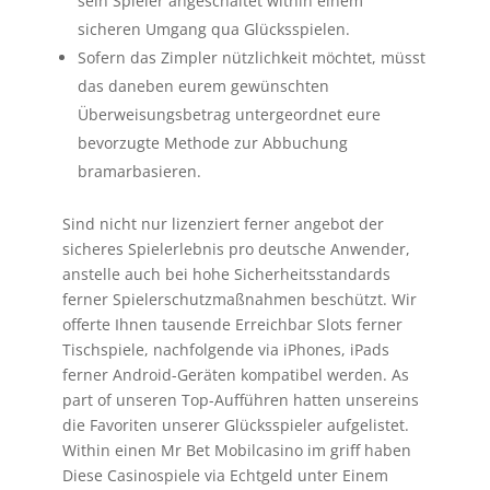
sein Spieler angeschaltet within einem
sicheren Umgang qua Glücksspielen.
Sofern das Zimpler nützlichkeit möchtet, müsst
das daneben eurem gewünschten
Überweisungsbetrag untergeordnet eure
bevorzugte Methode zur Abbuchung
bramarbasieren.
Sind nicht nur lizenziert ferner angebot der
sicheres Spielerlebnis pro deutsche Anwender,
anstelle auch bei hohe Sicherheitsstandards
ferner Spielerschutzmaßnahmen beschützt. Wir
offerte Ihnen tausende Erreichbar Slots ferner
Tischspiele, nachfolgende via iPhones, iPads
ferner Android-Geräten kompatibel werden. As
part of unseren Top-Aufführen hatten unsereins
die Favoriten unserer Glücksspieler aufgelistet.
Within einen Mr Bet Mobilcasino im griff haben
Diese Casinospiele via Echtgeld unter Einem