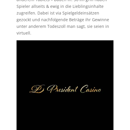
Spieler allseits & ewig in die Lieblingsinhalte
zugreifen. Dabei ist via Spielgeldeinsätzen
gezockt und nachfolgende Beträge ihr Gewinne
unter anderem Todeszoll man sagt, sie seien in
virtuell.