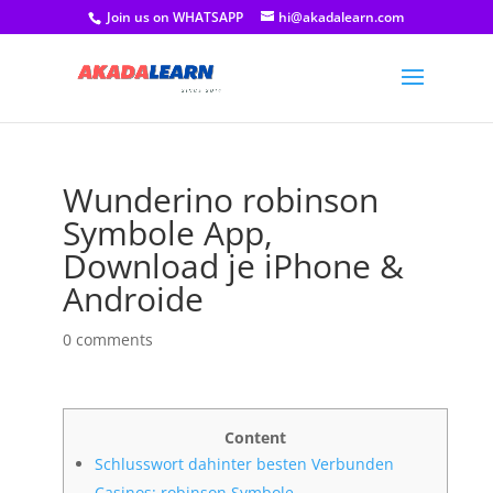
Join us on WHATSAPP
hi@akadalearn.com
Wunderino robinson
Symbole App,
Download je iPhone &
Androide
0 comments
Content
Schlusswort dahinter besten Verbunden
Casinos: robinson Symbole